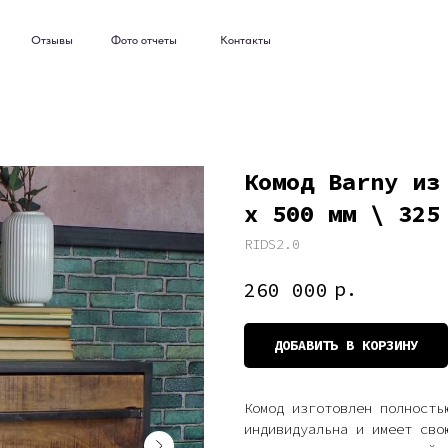
ывы
Фото отчеты
Контакты
ывы
Фото отчеты
Контакты
Комод Barny из
х 500 мм \ 325
RIDS2.0
р.
260 000
ДОБАВИТЬ В КОРЗИНУ
Комод изготовлен полность
индивидуальна и имеет сво