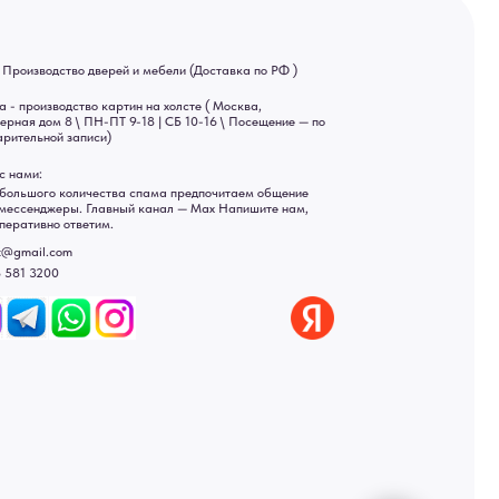
 9-18 | СБ 10-16 \ Посещение — по
ва спама предпочитаем общение
ный канал — Max Напишите нам,
Яндекс отзывы
ы
ональных данных
рсональных данных
а России: Москва, Санкт-Петербург, Екатеринбург,
ад, Астрахань, Владивосток, Ярославль, Ульяновск, Барнаул,