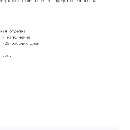
вид может отличаться от представленного на
кая отделка
 и наполнение
 -25 рабочих дней
 мес.
ей и мебели (Доставка по РФ )
тин на холсте ( Москва,