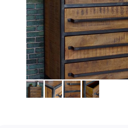
Услуги
А еще мы делаем из
Дизайн мастерская RIDS2.0®
Двери