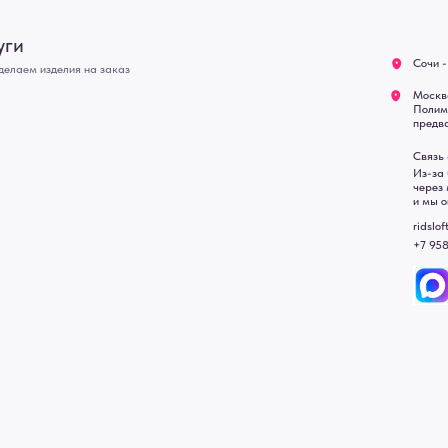
О нас
Полимерная дом 8 \ ПН-ПТ
предварительной записи)
Оплата
Связь с нами:
Возврат
Из-за большого количест
через мессенджеры. Глав
Доставка
и мы оперативно ответим.
Блог
ridsloft@gmail.com
+7 958 581 3200
• Договор публичной оферт
• Политика обработки перс
• Согласие на обработку пе
• Карта сайта
 в счете-спецификации.
, подвесные двери, интерьерные картины, стеновые панели, лофт мебель с доставкой во все город
Уфа, Волгоград, Пермь, Красноярск, Воронеж, Краснодар, Пенза, Рязань, Саратов, Тольятти, Волгогр
е Челны, Липецк Казахстан, Алматы, Астана, Павлодар, Усть - Каменногорск, Сочи.