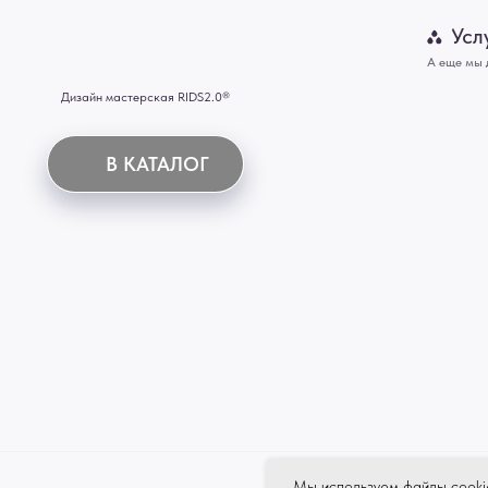
Мебель
ИНН 772071865424
© 2015-2026 Все права защищены. Не является офертой, окончательные цены указываются
Купить межкомнатные распашные двери, входные двери, амбарные двери, раздвижные двери
Новосибирск, Нижний Новгород, Самара, Сургут, Казань, Омск, Челябинск, Ростов-на-Дону, 
Иркутск, Тюмень, Хабаровск, Новокузнецк, Оренбург, Кемерово, Ижевск, Томск, Набережны
Мы используем файлы cooki