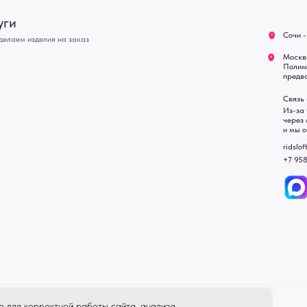
+7 958 581 3200
• Договор публичной оферт
• Политика обработки перс
• Согласие на обработку пе
• Карта сайта
 в счете-спецификации.
, подвесные двери, интерьерные картины, стеновые панели, лофт мебель с доставкой во все город
Уфа, Волгоград, Пермь, Красноярск, Воронеж, Краснодар, Пенза, Рязань, Саратов, Тольятти, Волгогр
е Челны, Липецк Казахстан, Алматы, Астана, Павлодар, Усть - Каменногорск, Сочи.
e для корректной работы сайта, анализа