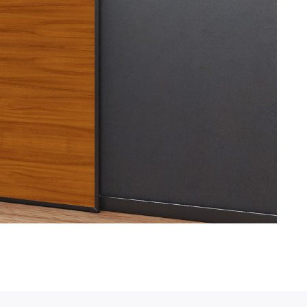
Сочи - Производство двер
делия на заказ
Москва - производство кар
О нас
Полимерная дом 8 \ ПН-ПТ
предварительной записи)
Оплата
Связь с нами:
Возврат
Из-за большого количест
через мессенджеры. Глав
Доставка
и мы оперативно ответим.
Блог
ridsloft@gmail.com