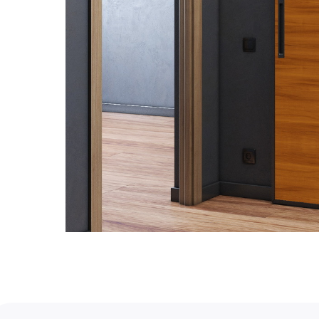
Услуги
А еще мы делаем из
Дизайн мастерская RIDS2.0®
Двери
Картины
В КАТАЛОГ
Панно
Отделка
Механизмы