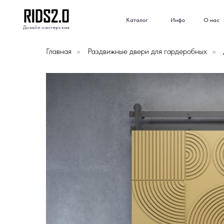
Каталог
Инфо
О нас
Отз
Каталог
Инфо
О нас
Отз
Дизайн мастерская
Дизайн мастерская
Главная
»
Раздвижные двери для гардеробных
»