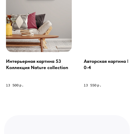
Связь с нами:
Из-за большого количества
спама предпочитаем общение
через мессенджеры. Главный
канал — Max Напишите нам, и
мы оперативно ответим.
ridsloft@gmail.com
+7 958 581 3200
Интерьерная картина 53
Авторская картина La
Коллекция Nature collection
0-4
Яндекс отзывы
13 500
р.
13 550
р.
В КАТАЛОГ
Услуги
А еще мы делаем