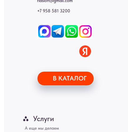
стеновые панели, лофт мебель с доставкой во все города России:
Москва, Санкт-Петербург, Екатеринбург, Новосибирск, Нижний
Новгород, Самара, Сургут, Казань, Омск, Челябинск, Ростов-на-
Дону, Уфа, Волгоград, Пермь, Красноярск, Воронеж, Краснодар,
Пенза, Рязань, Саратов, Тольятти, Волгоград, Астрахань,
Владивосток, Ярославль, Ульяновск, Барнаул, Иркутск, Тюмень,
Хабаровск, Новокузнецк, Оренбург, Кемерово, Ижевск, Томск,
Набережные Челны, Липецк Казахстан, Алматы, Астана, Павлодар,
Усть - Каменногорск, Сочи.