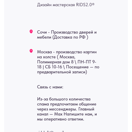
изделия на заказ
Мебель
О нас
Картины
Оплата
Панно
Возврат
Двери
Доставка
Отделка
Блог
Механизмы
• Согласие на обработку персональных данных
• Договор публичной оферты
• Политика обработки персональных данных
• Карта сайта
ИНН 772071865424
© 2015-2026 Все права защищены. Не является офертой,
окончательные цены указываются в счете-спецификации.
Купить межкомнатные распашные двери, входные двери, амбарные
двери, раздвижные двери, подвесные двери, интерьерные картины,