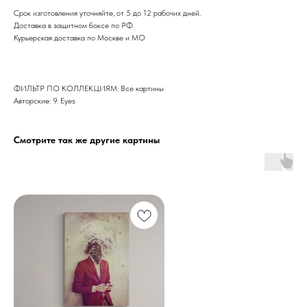
Срок изготовления уточняйте, от 5 до 12 рабочих дней.
Доставка в защитном боксе по РФ
Курьерская доставка по Москве и МО
ФИЛЬТР ПО КОЛЛЕКЦИЯМ: Все картины
Авторские: 9. Eyes
Смотрите так же другие картины
Дизайн мастерская RIDS2.0®
Сочи - Производство дверей и
мебели (Доставка по РФ )
Москва - производство картин
на холсте ( Москва,
Полимерная дом 8 \ ПН-ПТ 9-
18 | СБ 10-16 \ Посещение — по
предварительной записи)