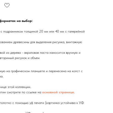
 форматах на выбор:
 с подрамником толщиной 20 мм или 40 мм с галерейной
ованием древесины для выделения рисунка, винтажную
вой из дерева - акриловая паста наносится вручную и
вторимый рисунок и объем
ную на графическом планшете и перенесена на холст с
а.
нице этой коллекции.
тин смотрите по ссылке на
основной странице.
олотно с помощью уф печати (картинка устойчива к УФ