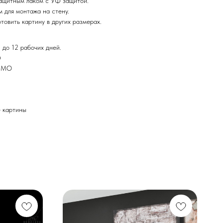
ащитным лаком с УФ защитой.
 для монтажа на стену.
товить картину в других размерах.
 до 12 рабочих дней.
Ф
и МО
картины