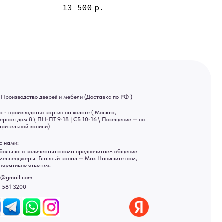
тин на холсте ( Москва,
13 500
р.
 9-18 | СБ 10-16 \ Посещение — по
ва спама предпочитаем общение
ный канал — Max Напишите нам,
Яндекс отзывы
ы
ональных данных
рсональных данных
а России: Москва, Санкт-Петербург, Екатеринбург,
ад, Астрахань, Владивосток, Ярославль, Ульяновск, Барнаул,