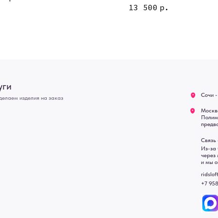
Москва - производство кар
13 500
р.
О нас
Полимерная дом 8 \ ПН-ПТ
предварительной записи)
Оплата
Связь с нами:
Возврат
Из-за большого количест
через мессенджеры. Глав
Доставка
и мы оперативно ответим.
Блог
ridsloft@gmail.com
+7 958 581 3200
• Договор публичной оферт
• Политика обработки перс
• Согласие на обработку пе
• Карта сайта
 в счете-спецификации.
, подвесные двери, интерьерные картины, стеновые панели, лофт мебель с доставкой во все город
Уфа, Волгоград, Пермь, Красноярск, Воронеж, Краснодар, Пенза, Рязань, Саратов, Тольятти, Волгогр
е Челны, Липецк Казахстан, Алматы, Астана, Павлодар, Усть - Каменногорск, Сочи.