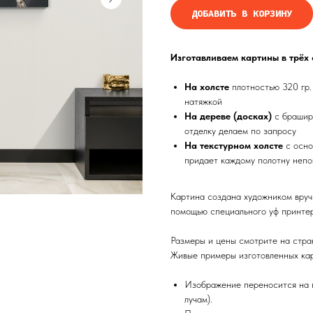
ДОБАВИТЬ В КОРЗИНУ
Изготавливаем картины в трёх
На холсте
плотностью 320 гр.
натяжкой
На дереве (досках)
с брашир
отделку делаем по запросу
На текстурном холсте
с осно
придает каждому полотну непо
Картина создана художником вруч
помощью специального уф принтер
Размеры и цены смотрите на стра
Живые примеры изготовленных кар
Изображение переносится на п
лучам).