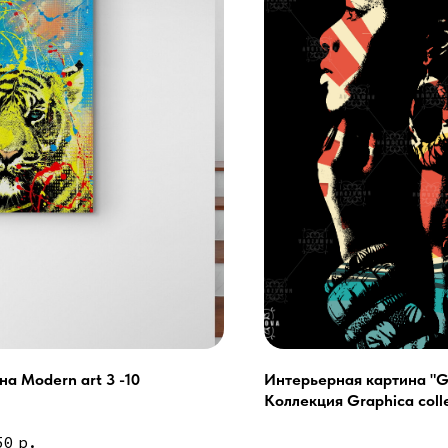
на Modern art 3 -10
Интерьерная картина "Gr
Коллекция Graphica colle
Сочи - Производство двер
делия на заказ
50
р.