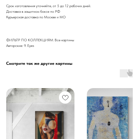
Срок изготовления уточняйте, от 5 до 12 рабочих дней.
Доставка в защитном боксе по РФ
Курьерская доставка по Москве и МО
ФИЛЬТР ПО КОЛЛЕКЦИЯМ: Все картины
Авторские: 9. Eyes
Смотрите так же другие картины
Дизайн мастерская RIDS2.0®
Сочи - Производство дверей и
мебели (Доставка по РФ )
Москва - производство картин
на холсте ( Москва,
Полимерная дом 8 \ ПН-ПТ 9-
18 | СБ 10-16 \ Посещение — по
предварительной записи)