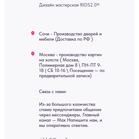
изделия на заказ
Мебель
О нас
Картины
Оплата
Панно
Возврат
Двери
Доставка
Отделка
Блог
Механизмы
• Согласие на обработку персональных данных
• Договор публичной оферты
• Политика обработки персональных данных
• Карта сайта
ИНН 772071865424
© 2015-2026 Все права защищены. Не является офертой,
окончательные цены указываются в счете-спецификации.
Купить межкомнатные распашные двери, входные двери, амбарные
двери, раздвижные двери, подвесные двери, интерьерные картины,