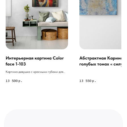
Связь с нами:
Из-за большого количества
спама предпочитаем общение
через мессенджеры. Главный
канал — Max Напишите нам, и
мы оперативно ответим.
ridsloft@gmail.com
+7 958 581 3200
Интерьерная картина Color
Абстрактная Карина в
face 1-103
голубых тонах « силуэт
человека с ключом от
Картина девушка с красными губами для
Яндекс отзывы
сердца»
загородного дома.
13 500
р.
13 550
р.
В КАТАЛОГ
Услуги
А еще мы делаем