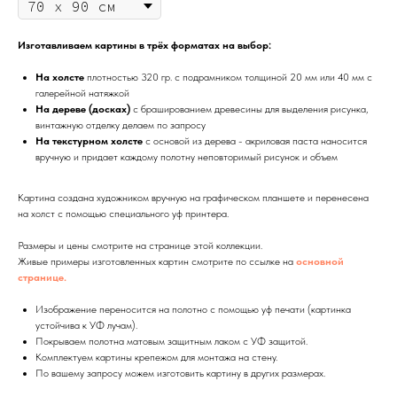
Изготавливаем картины в трёх форматах на выбор:
На холсте
плотностью 320 гр. с подрамником толщиной 20 мм или 40 мм с
галерейной натяжкой
На дереве (досках)
с брашированием древесины для выделения рисунка,
винтажную отделку делаем по запросу
На текстурном холсте
с основой из дерева - акриловая паста наносится
вручную и придает каждому полотну неповторимый рисунок и объем
Картина создана художником вручную на графическом планшете и перенесена
на холст с помощью специального уф принтера.
Размеры и цены смотрите на странице этой коллекции.
Живые примеры изготовленных картин смотрите по ссылке на
основной
странице.
Изображение переносится на полотно с помощью уф печати (картинка
устойчива к УФ лучам).
Покрываем полотна матовым защитным лаком с УФ защитой.
Комплектуем картины крепежом для монтажа на стену.
По вашему запросу можем изготовить картину в других размерах.