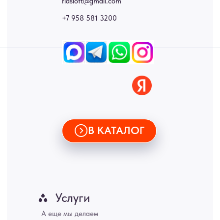
стеновые панели, лофт мебель с доставкой во все города России:
Москва, Санкт-Петербург, Екатеринбург, Новосибирск, Нижний
Новгород, Самара, Сургут, Казань, Омск, Челябинск, Ростов-на-
Дону, Уфа, Волгоград, Пермь, Красноярск, Воронеж, Краснодар,
Пенза, Рязань, Саратов, Тольятти, Волгоград, Астрахань,
Владивосток, Ярославль, Ульяновск, Барнаул, Иркутск, Тюмень,
Хабаровск, Новокузнецк, Оренбург, Кемерово, Ижевск, Томск,
Набережные Челны, Липецк Казахстан, Алматы, Астана, Павлодар,
Усть - Каменногорск, Сочи.