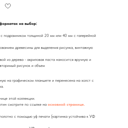
 форматах на выбор:
 с подрамником толщиной 20 мм или 40 мм с галерейной
ованием древесины для выделения рисунка, винтажную
вой из дерева - акриловая паста наносится вручную и
вторимый рисунок и объем
ную на графическом планшете и перенесена на холст с
а.
нице этой коллекции.
тин смотрите по ссылке на
основной странице.
олотно с помощью уф печати (картинка устойчива к УФ