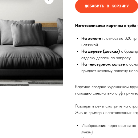
ДОБАВИТЬ В КОРЗИНУ
Изготавливаем картины в трёх
На холсте
плотностью 320 гр.
натяжкой
На дереве (досках)
с брашир
отделку делаем по запросу
На текстурном холсте
с осно
придает каждому полотну непо
Картина создана художником вруч
помощью специального уф принтер
Размеры и цены смотрите на стра
Живые примеры изготовленных кар
Изображение переносится на п
лучам).