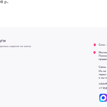
Москва - производство кар
00
р.
О нас
Полимерная дом 8 \ ПН-ПТ
предварительной записи)
Оплата
Связь с нами:
Возврат
Из-за большого количест
через мессенджеры. Глав
Доставка
и мы оперативно ответим.
Блог
ridsloft@gmail.com
+7 958 581 3200
• Договор публичной оферт
• Политика обработки перс
• Согласие на обработку пе
• Карта сайта
 в счете-спецификации.
, подвесные двери, интерьерные картины, стеновые панели, лофт мебель с доставкой во все город
Уфа, Волгоград, Пермь, Красноярск, Воронеж, Краснодар, Пенза, Рязань, Саратов, Тольятти, Волгогр
е Челны, Липецк Казахстан, Алматы, Астана, Павлодар, Усть - Каменногорск, Сочи.