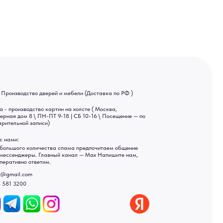
тин на холсте ( Москва,
 9-18 | СБ 10-16 \ Посещение — по
ва спама предпочитаем общение
ный канал — Max Напишите нам,
Яндекс отзывы
ы
ональных данных
рсональных данных
а России: Москва, Санкт-Петербург, Екатеринбург,
ад, Астрахань, Владивосток, Ярославль, Ульяновск, Барнаул,