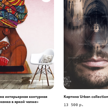
на интерьерная контурная
Картина Urban collection
канка в яркой чалме»
Сочи - Производство двер
делия на заказ
13 500
р.