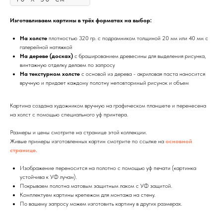
Изготавливаем картины в трёх форматах на выбор:
На холсте
плотностью 320 гр. с подрамником толщиной 20 мм или 40 мм с
галерейной натяжкой
На дереве (досках)
с брашированием древесины для выделения рисунка,
винтажную отделку делаем по запросу
На текстурном холсте
с основой из дерева - акриловая паста наносится
вручную и придает каждому полотну неповторимый рисунок и объем
Картина создана художником вручную на графическом планшете и перенесена
на холст с помощью специального уф принтера.
Размеры и цены смотрите на странице этой коллекции.
Живые примеры изготовленных картин смотрите по ссылке на
основной
странице.
Изображение переносится на полотно с помощью уф печати (картинка
устойчива к УФ лучам).
Покрываем полотна матовым защитным лаком с УФ защитой.
Комплектуем картины крепежом для монтажа на стену.
По вашему запросу можем изготовить картину в других размерах.