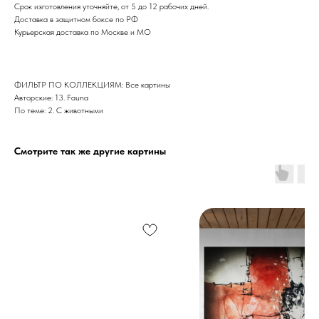
Срок изготовления уточняйте, от 5 до 12 рабочих дней.
Доставка в защитном боксе по РФ
Курьерская доставка по Москве и МО
ФИЛЬТР ПО КОЛЛЕКЦИЯМ: Все картины
Авторские: 13. Fauna
По теме: 2. С животными
Смотрите так же другие картины
Дизайн мастерская RIDS2.0®
Сочи - Производство дверей и
мебели (Доставка по РФ )
Москва - производство картин
на холсте ( Москва,
Полимерная дом 8 \ ПН-ПТ 9-
18 | СБ 10-16 \ Посещение — по
предварительной записи)