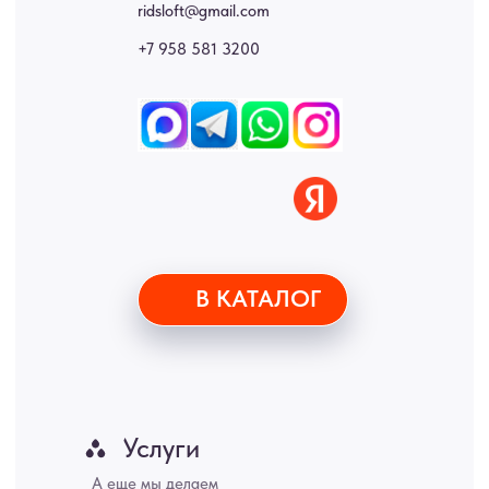
стеновые панели, лофт мебель с доставкой во все города России:
Москва, Санкт-Петербург, Екатеринбург, Новосибирск, Нижний
Новгород, Самара, Сургут, Казань, Омск, Челябинск, Ростов-на-
Дону, Уфа, Волгоград, Пермь, Красноярск, Воронеж, Краснодар,
Пенза, Рязань, Саратов, Тольятти, Волгоград, Астрахань,
Владивосток, Ярославль, Ульяновск, Барнаул, Иркутск, Тюмень,
Хабаровск, Новокузнецк, Оренбург, Кемерово, Ижевск, Томск,
Набережные Челны, Липецк Казахстан, Алматы, Астана, Павлодар,
Усть - Каменногорск, Сочи.