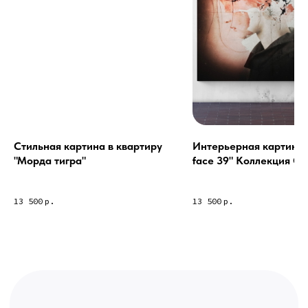
Связь с нами:
Из-за большого количества
спама предпочитаем общение
через мессенджеры. Главный
канал — Max Напишите нам, и
мы оперативно ответим.
ridsloft@gmail.com
+7 958 581 3200
Стильная картина в квартиру
Интерьерная картина 
"Морда тигра"
face 39" Коллекция Col
collection 1-39
Яндекс отзывы
13 500
р.
13 500
р.
В КАТАЛОГ
Услуги
А еще мы делаем