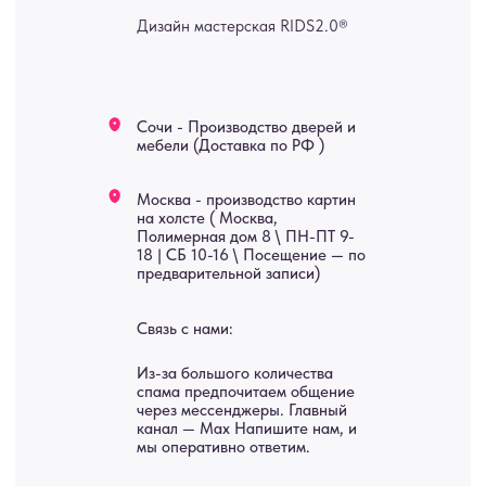
изделия на заказ
Мебель
О нас
Картины
Оплата
Панно
Возврат
Двери
Доставка
Отделка
Блог
Механизмы
• Согласие на обработку персональных данных
• Договор публичной оферты
• Политика обработки персональных данных
• Карта сайта
ИНН 772071865424
© 2015-2026 Все права защищены. Не является офертой,
окончательные цены указываются в счете-спецификации.
Купить межкомнатные распашные двери, входные двери, амбарные
двери, раздвижные двери, подвесные двери, интерьерные картины,