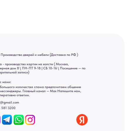
тин на холсте ( Москва,
 9-18 | СБ 10-16 \ Посещение — по
ва спама предпочитаем общение
ный канал — Max Напишите нам,
Яндекс отзывы
ы
ональных данных
рсональных данных
а России: Москва, Санкт-Петербург, Екатеринбург,
ад, Астрахань, Владивосток, Ярославль, Ульяновск, Барнаул,