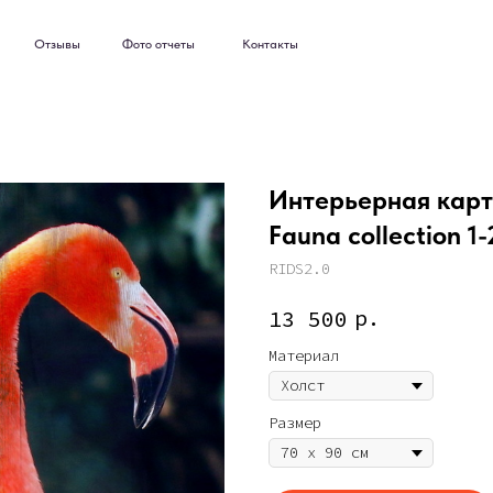
ывы
Фото отчеты
Контакты
ывы
Фото отчеты
Контакты
Интерьерная карти
Fauna collection 1-
RIDS2.0
р.
13 500
Материал
Размер