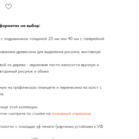
 форматах на выбор:
 с подрамником толщиной 20 мм или 40 мм с галерейной
ованием древесины для выделения рисунка, винтажную
вой из дерева - акриловая паста наносится вручную и
вторимый рисунок и объем
ную на графическом планшете и перенесена на холст с
а.
нице этой коллекции.
тин смотрите по ссылке на
основной странице.
олотно с помощью уф печати (картинка устойчива к УФ