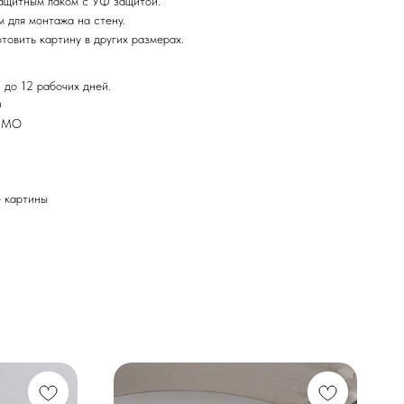
ащитным лаком с УФ защитой.
 для монтажа на стену.
товить картину в других размерах.
 до 12 рабочих дней.
Ф
и МО
картины