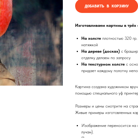
ДОБАВИТЬ В КОРЗИНУ
Изготавливаем картины в трёх
На холсте
плотностью 320 гр.
натяжкой
На дереве (досках)
с брашир
отделку делаем по запросу
На текстурном холсте
с осно
придает каждому полотну непо
Картина создана художником вруч
помощью специального уф принтер
Размеры и цены смотрите на стра
Живые примеры изготовленных кар
Изображение переносится на п
лучам).