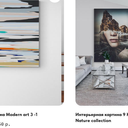
на Modern art 3 -1
Интерьерная картина 9 
Nature collection
Сочи - Производство двер
делия на заказ
50
р.