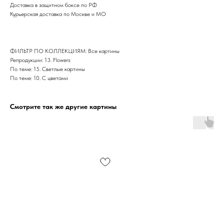
Доставка в защитном боксе по РФ
Курьерская доставка по Москве и МО
ФИЛЬТР ПО КОЛЛЕКЦИЯМ: Все картины
Репродукции: 13. Flowers
По теме: 15. Светлые картины
По теме: 10. С цветами
Смотрите так же другие картины
Дизайн мастерская RIDS2.0®
Сочи - Производство дверей и
мебели (Доставка по РФ )
Москва - производство картин
на холсте ( Москва,
Полимерная дом 8 \ ПН-ПТ 9-
18 | СБ 10-16 \ Посещение — по
предварительной записи)