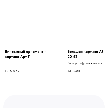
Связь с нами:
Из-за большого количества
спама предпочитаем общение
через мессенджеры. Главный
канал — Max Напишите нам, и
мы оперативно ответим.
ridsloft@gmail.com
+7 958 581 3200
Винтажный орнамент -
Большая картина ART 
картина Арт 11
20-62
Яндекс отзывы
Леопард цифровая живопись
19 500
р.
13 550
р.
В КАТАЛОГ
Услуги
А еще мы делаем