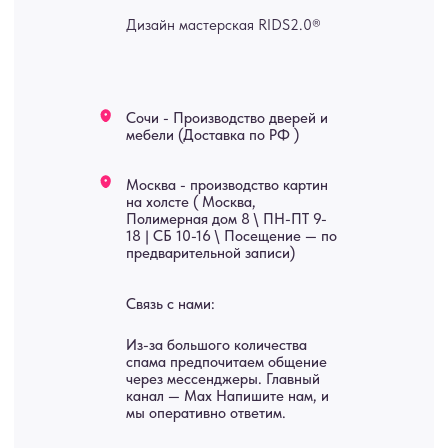
изделия на заказ
Мебель
О нас
Картины
Оплата
Панно
Возврат
Двери
Доставка
Отделка
Блог
Механизмы
• Согласие на обработку персональных данных
• Договор публичной оферты
• Политика обработки персональных данных
• Карта сайта
ИНН 772071865424
© 2015-2026 Все права защищены. Не является офертой,
окончательные цены указываются в счете-спецификации.
Купить межкомнатные распашные двери, входные двери, амбарные
двери, раздвижные двери, подвесные двери, интерьерные картины,