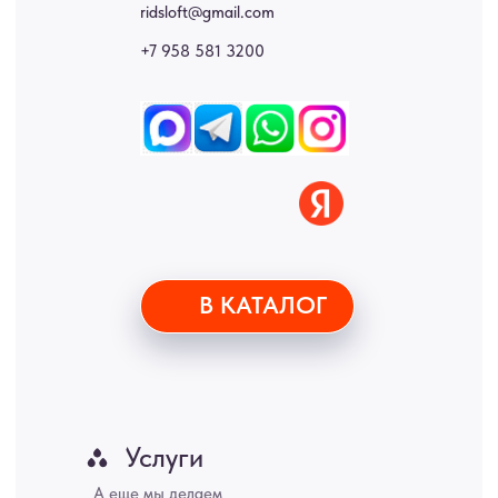
стеновые панели, лофт мебель с доставкой во все города России:
Москва, Санкт-Петербург, Екатеринбург, Новосибирск, Нижний
Новгород, Самара, Сургут, Казань, Омск, Челябинск, Ростов-на-
Дону, Уфа, Волгоград, Пермь, Красноярск, Воронеж, Краснодар,
Пенза, Рязань, Саратов, Тольятти, Волгоград, Астрахань,
Владивосток, Ярославль, Ульяновск, Барнаул, Иркутск, Тюмень,
Хабаровск, Новокузнецк, Оренбург, Кемерово, Ижевск, Томск,
Набережные Челны, Липецк Казахстан, Алматы, Астана, Павлодар,
Усть - Каменногорск, Сочи.