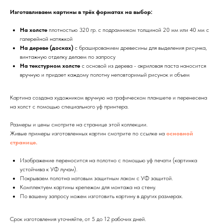
Изготавливаем картины в трёх форматах на выбор:
На холсте
плотностью 320 гр. с подрамником толщиной 20 мм или 40 мм с
галерейной натяжкой
На дереве (досках)
с брашированием древесины для выделения рисунка,
винтажную отделку делаем по запросу
На текстурном холсте
с основой из дерева - акриловая паста наносится
вручную и придает каждому полотну неповторимый рисунок и объем
Картина создана художником вручную на графическом планшете и перенесена
на холст с помощью специального уф принтера.
Размеры и цены смотрите на странице этой коллекции.
Живые примеры изготовленных картин смотрите по ссылке на
основной
странице.
Изображение переносится на полотно с помощью уф печати (картинка
устойчива к УФ лучам).
Покрываем полотна матовым защитным лаком с УФ защитой.
Комплектуем картины крепежом для монтажа на стену.
По вашему запросу можем изготовить картину в других размерах.
Срок изготовления уточняйте, от 5 до 12 рабочих дней.