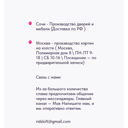
Мебель
О нас
Картины
Оплата
Панно
Возврат
Двери
Доставка
Отделка
Блог
Механизмы
• Согласие на обработку персональных данных
• Договор публичной оферты
• Политика обработки персональных данных
• Карта сайта
ИНН 772071865424
© 2015-2026 Все права защищены. Не является офертой,
окончательные цены указываются в счете-спецификации.
Купить межкомнатные распашные двери, входные двери, амбарные
двери, раздвижные двери, подвесные двери, интерьерные картины,
стеновые панели, лофт мебель с доставкой во все города России:
Москва, Санкт-Петербург, Екатеринбург, Новосибирск, Нижний