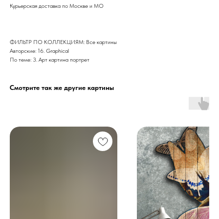
Курьерская доставка по Москве и МО
ФИЛЬТР ПО КОЛЛЕКЦИЯМ: Все картины
Авторские: 16. Graphical
По теме: 3. Арт картина портрет
Смотрите так же другие картины
Дизайн мастерская RIDS2.0®
Сочи - Производство дверей и
мебели (Доставка по РФ )
Москва - производство картин
на холсте ( Москва,
Полимерная дом 8 \ ПН-ПТ 9-
18 | СБ 10-16 \ Посещение — по
предварительной записи)