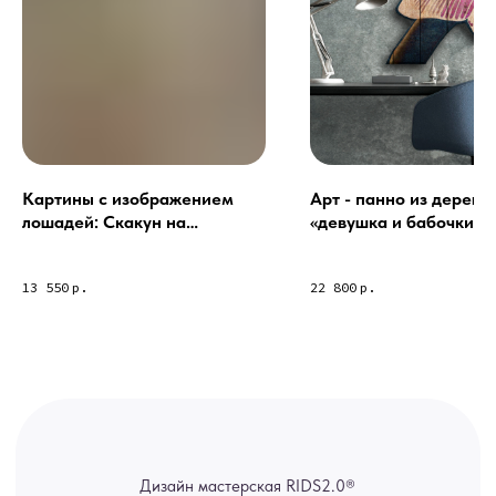
Связь с нами:
Из-за большого количества
спама предпочитаем общение
через мессенджеры. Главный
канал — Max Напишите нам, и
мы оперативно ответим.
ridsloft@gmail.com
+7 958 581 3200
Картины с изображением
Арт - панно из дерева
лошадей: Скакун на
«девушка и бабочки»
сюрреалистичном берегу
Яндекс отзывы
13 550
р.
22 800
р.
В КАТАЛОГ
Услуги
А еще мы делаем
изделия на заказ