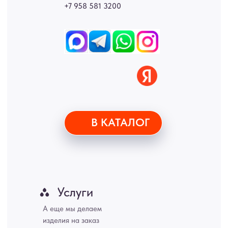
Новгород, Самара, Сургут, Казань, Омск, Челябинск, Ростов-на-
Дону, Уфа, Волгоград, Пермь, Красноярск, Воронеж, Краснодар,
Пенза, Рязань, Саратов, Тольятти, Волгоград, Астрахань,
Владивосток, Ярославль, Ульяновск, Барнаул, Иркутск, Тюмень,
Хабаровск, Новокузнецк, Оренбург, Кемерово, Ижевск, Томск,
Набережные Челны, Липецк Казахстан, Алматы, Астана, Павлодар,
Усть - Каменногорск, Сочи.