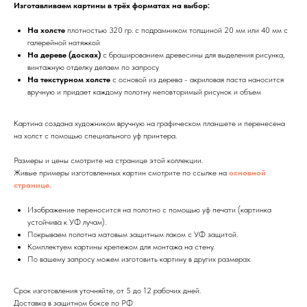
Изготавливаем картины в трёх форматах на выбор:
На холсте
плотностью 320 гр. с подрамником толщиной 20 мм или 40 мм с
галерейной натяжкой
На дереве (досках)
с брашированием древесины для выделения рисунка,
винтажную отделку делаем по запросу
На текстурном холсте
с основой из дерева - акриловая паста наносится
вручную и придает каждому полотну неповторимый рисунок и объем
Картина создана художником вручную на графическом планшете и перенесена
на холст с помощью специального уф принтера.
Размеры и цены смотрите на странице этой коллекции.
Живые примеры изготовленных картин смотрите по ссылке на
основной
странице.
Изображение переносится на полотно с помощью уф печати (картинка
устойчива к УФ лучам).
Покрываем полотна матовым защитным лаком с УФ защитой.
Комплектуем картины крепежом для монтажа на стену.
По вашему запросу можем изготовить картину в других размерах.
Срок изготовления уточняйте, от 5 до 12 рабочих дней.
Доставка в защитном боксе по РФ