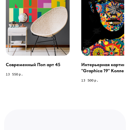
Связь с нами:
Из-за большого количества
спама предпочитаем общение
через мессенджеры. Главный
канал — Max Напишите нам, и
мы оперативно ответим.
ridsloft@gmail.com
+7 958 581 3200
Современный Поп арт 45
Интерьерная картина
"Graphica 19" Коллекц
Яндекс отзывы
13 550
р.
Graphica collection 1-1
13 500
р.
В КАТАЛОГ
Услуги
А еще мы делаем