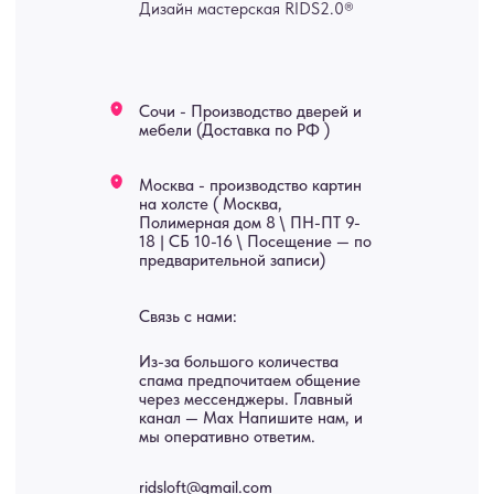
изделия на заказ
Мебель
О нас
Картины
Оплата
Панно
Возврат
Двери
Доставка
Отделка
Блог
Механизмы
• Согласие на обработку персональных данных
• Договор публичной оферты
• Политика обработки персональных данных
• Карта сайта
ИНН 772071865424
© 2015-2026 Все права защищены. Не является офертой,
окончательные цены указываются в счете-спецификации.
Купить межкомнатные распашные двери, входные двери, амбарные
двери, раздвижные двери, подвесные двери, интерьерные картины,
стеновые панели, лофт мебель с доставкой во все города России: