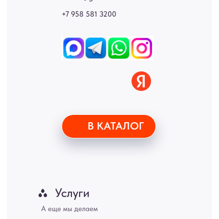
Москва, Санкт-Петербург, Екатеринбург, Новосибирск, Нижний
Новгород, Самара, Сургут, Казань, Омск, Челябинск, Ростов-на-
Дону, Уфа, Волгоград, Пермь, Красноярск, Воронеж, Краснодар,
Пенза, Рязань, Саратов, Тольятти, Волгоград, Астрахань,
Владивосток, Ярославль, Ульяновск, Барнаул, Иркутск, Тюмень,
Хабаровск, Новокузнецк, Оренбург, Кемерово, Ижевск, Томск,
Набережные Челны, Липецк Казахстан, Алматы, Астана, Павлодар,
Усть - Каменногорск, Сочи.