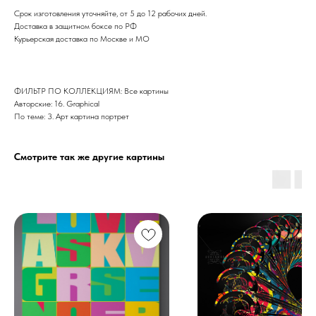
Срок изготовления уточняйте, от 5 до 12 рабочих дней.
Доставка в защитном боксе по РФ
Курьерская доставка по Москве и МО
ФИЛЬТР ПО КОЛЛЕКЦИЯМ: Все картины
Авторские: 16. Graphical
По теме: 3. Арт картина портрет
Смотрите так же другие картины
Дизайн мастерская RIDS2.0®
Сочи - Производство дверей и
мебели (Доставка по РФ )
Москва - производство картин
на холсте ( Москва,
Полимерная дом 8 \ ПН-ПТ 9-
18 | СБ 10-16 \ Посещение — по
предварительной записи)