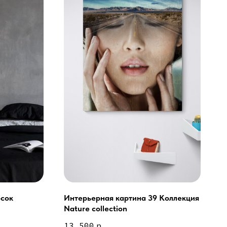
осок
Интерьерная картина 39 Коллекция
Nature collection
ей и мебели (Доставка по РФ )
13 500
р.
тин на холсте ( Москва,