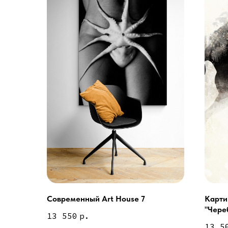
Современный Art House 7
Карти
Услуги
"Чере
А еще мы делаем из
13 550
р.
13 5
Дизайн мастерская RIDS2.0®