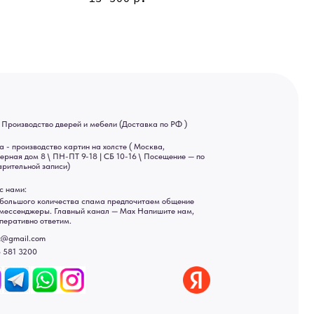
 9-18 | СБ 10-16 \ Посещение — по
ва спама предпочитаем общение
ный канал — Max Напишите нам,
Яндекс отзывы
ы
ональных данных
рсональных данных
а России: Москва, Санкт-Петербург, Екатеринбург,
ад, Астрахань, Владивосток, Ярославль, Ульяновск, Барнаул,