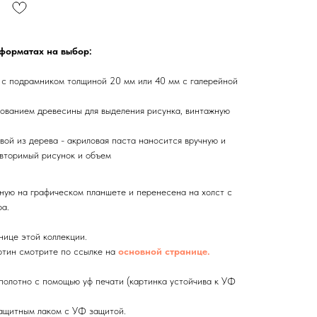
 форматах на выбор:
 с подрамником толщиной 20 мм или 40 мм с галерейной
ованием древесины для выделения рисунка, винтажную
вой из дерева - акриловая паста наносится вручную и
вторимый рисунок и объем
ную на графическом планшете и перенесена на холст с
а.
нице этой коллекции.
тин смотрите по ссылке на
основной странице.
олотно с помощью уф печати (картинка устойчива к УФ
ащитным лаком с УФ защитой.