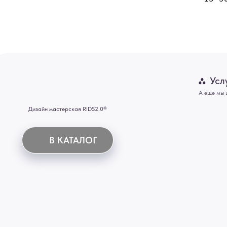
Двери
Картины
В КАТАЛОГ
Панно
Отделка
Механизмы
Мебель
ИНН 772071865424
© 2015-2026 Все права защищены. Не является офертой, окончательные цены указываются
Купить межкомнатные распашные двери, входные двери, амбарные двери, раздвижные двери
Новосибирск, Нижний Новгород, Самара, Сургут, Казань, Омск, Челябинск, Ростов-на-Дону, 
Иркутск, Тюмень, Хабаровск, Новокузнецк, Оренбург, Кемерово, Ижевск, Томск, Набережны