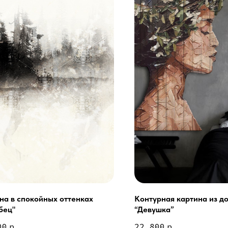
на в спокойных оттенках
Контурная картина из д
бец"
“Девушка”
Сочи - Производство двер
делия на заказ
00
р.
22 800
р.
Москва - производство кар