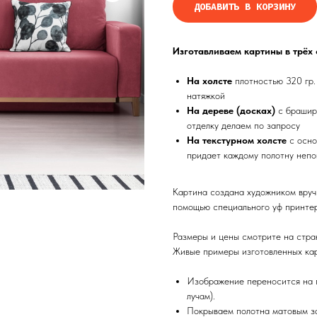
ДОБАВИТЬ В КОРЗИНУ
Изготавливаем картины в трёх
На холсте
плотностью 320 гр.
натяжкой
На дереве (досках)
с брашир
отделку делаем по запросу
На текстурном холсте
с осно
придает каждому полотну непо
Картина создана художником вруч
помощью специального уф принтер
Размеры и цены смотрите на стра
Живые примеры изготовленных кар
Изображение переносится на п
лучам).
Покрываем полотна матовым з