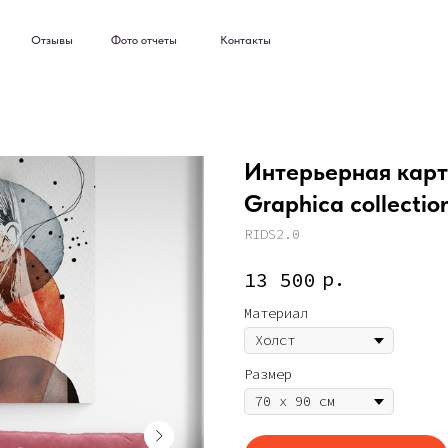
ывы
Фото отчеты
Контакты
ывы
Фото отчеты
Контакты
Интерьерная карт
Graphica collection
RIDS2.0
р.
13 500
Материал
Размер