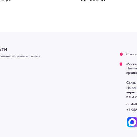
О нас
Полимерная дом 8 \ ПН-ПТ
предварительной записи)
Оплата
Связь с нами:
Возврат
Из-за большого количест
через мессенджеры. Глав
Доставка
и мы оперативно ответим.
Блог
ridsloft@gmail.com
+7 958 581 3200
• Договор публичной оферт
• Политика обработки перс
• Согласие на обработку пе
• Карта сайта
 в счете-спецификации.
, подвесные двери, интерьерные картины, стеновые панели, лофт мебель с доставкой во все город
Уфа, Волгоград, Пермь, Красноярск, Воронеж, Краснодар, Пенза, Рязань, Саратов, Тольятти, Волгогр
е Челны, Липецк Казахстан, Алматы, Астана, Павлодар, Усть - Каменногорск, Сочи.