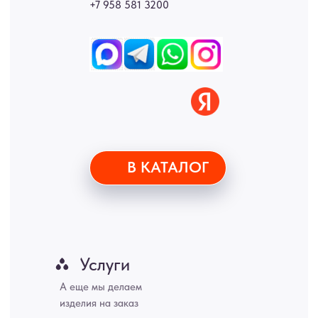
• Согласие на обработку персональных данных
• Договор публичной оферты
• Политика обработки персональных данных
• Карта сайта
ИНН 772071865424
© 2015-2026 Все права защищены. Не является офертой,
окончательные цены указываются в счете-спецификации.
Купить межкомнатные распашные двери, входные двери, амбарные
двери, раздвижные двери, подвесные двери, интерьерные картины,
стеновые панели, лофт мебель с доставкой во все города России:
Москва, Санкт-Петербург, Екатеринбург, Новосибирск, Нижний
Новгород, Самара, Сургут, Казань, Омск, Челябинск, Ростов-на-
Дону, Уфа, Волгоград, Пермь, Красноярск, Воронеж, Краснодар,
Пенза, Рязань, Саратов, Тольятти, Волгоград, Астрахань,
Владивосток, Ярославль, Ульяновск, Барнаул, Иркутск, Тюмень,
Хабаровск, Новокузнецк, Оренбург, Кемерово, Ижевск, Томск,
Набережные Челны, Липецк Казахстан, Алматы, Астана, Павлодар,
Усть - Каменногорск, Сочи.