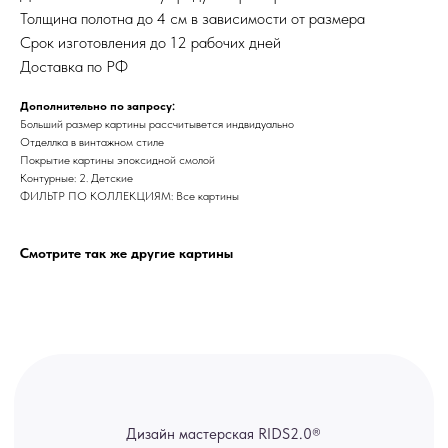
Толщина полотна до 4 см в зависимости от размера
Срок изготовления до 12 рабочих дней
Дизайн мастерская RIDS2.0®
Доставка по РФ
Дополнительно по запросу:
Сочи - Производство дверей и
Больший размер картины рассчитывется индвидуально
мебели (Доставка по РФ )
Отделлка в винтажном стиле
Покрытие картины эпоксидной смолой
Москва - производство картин
Контурные: 2. Детские
на холсте ( Москва,
Полимерная дом 8 \ ПН-ПТ 9-
ФИЛЬТР ПО КОЛЛЕКЦИЯМ: Все картины
18 | СБ 10-16 \ Посещение — по
предварительной записи)
Смотрите так же другие картины
Связь с нами:
Из-за большого количества
спама предпочитаем общение
через мессенджеры. Главный
канал — Max Напишите нам, и
мы оперативно ответим.
ridsloft@gmail.com
+7 958 581 3200