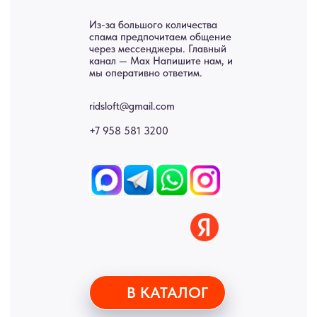
• Согласие на обработку персональных данных
• Договор публичной оферты
• Политика обработки персональных данных
• Карта сайта
ИНН 772071865424
© 2015-2026 Все права защищены. Не является офертой,
окончательные цены указываются в счете-спецификации.
Купить межкомнатные распашные двери, входные двери, амбарные
двери, раздвижные двери, подвесные двери, интерьерные картины,
стеновые панели, лофт мебель с доставкой во все города России:
Москва, Санкт-Петербург, Екатеринбург, Новосибирск, Нижний
Новгород, Самара, Сургут, Казань, Омск, Челябинск, Ростов-на-
Дону, Уфа, Волгоград, Пермь, Красноярск, Воронеж, Краснодар,
Пенза, Рязань, Саратов, Тольятти, Волгоград, Астрахань,
Владивосток, Ярославль, Ульяновск, Барнаул, Иркутск, Тюмень,
Хабаровск, Новокузнецк, Оренбург, Кемерово, Ижевск, Томск,
Набережные Челны, Липецк Казахстан, Алматы, Астана, Павлодар,
Усть - Каменногорск, Сочи.