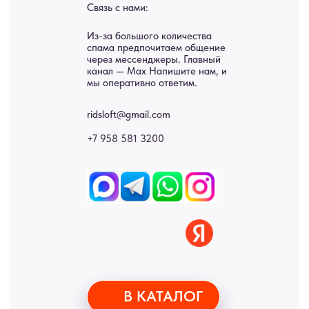
• Согласие на обработку персональных данных
• Договор публичной оферты
• Политика обработки персональных данных
• Карта сайта
ИНН 772071865424
© 2015-2026 Все права защищены. Не является офертой,
окончательные цены указываются в счете-спецификации.
Купить межкомнатные распашные двери, входные двери, амбарные
двери, раздвижные двери, подвесные двери, интерьерные картины,
стеновые панели, лофт мебель с доставкой во все города России:
Москва, Санкт-Петербург, Екатеринбург, Новосибирск, Нижний
Новгород, Самара, Сургут, Казань, Омск, Челябинск, Ростов-на-
Дону, Уфа, Волгоград, Пермь, Красноярск, Воронеж, Краснодар,
Пенза, Рязань, Саратов, Тольятти, Волгоград, Астрахань,
Владивосток, Ярославль, Ульяновск, Барнаул, Иркутск, Тюмень,
Хабаровск, Новокузнецк, Оренбург, Кемерово, Ижевск, Томск,
Набережные Челны, Липецк Казахстан, Алматы, Астана, Павлодар,
Усть - Каменногорск, Сочи.