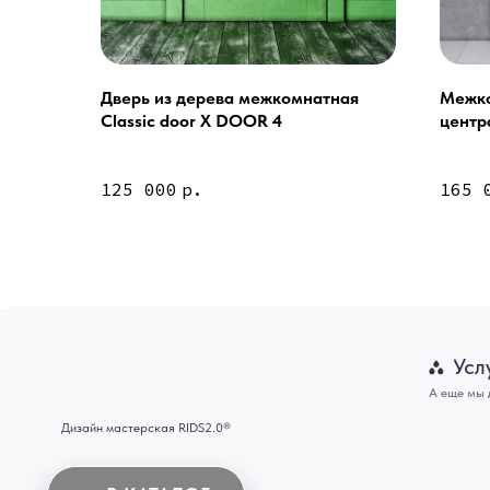
Дверь из дерева межкомнатная
Межко
Classic door Х DOOR 4
центр
door 
Услуги
125 000
р.
165 
А еще мы делаем из
Дизайн мастерская RIDS2.0®
Двери
Картины
В КАТАЛОГ
Панно
Отделка
Механизмы
Мебель