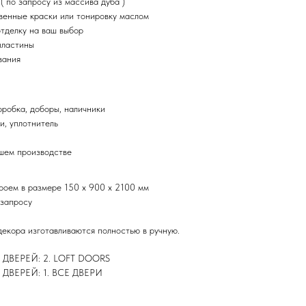
 по запросу из массива дуба )
венные краски или тонировку маслом
тделку на ваш выбор
пластины
вания
оробка, доборы, наличники
и, уплотнитель
ашем производстве
проем в размере 150 х 900 х 2100 мм
 запросу
декора изготавливаются полностью в ручную.
ВЕРЕЙ: 2. LOFT DOORS
ВЕРЕЙ: 1. ВСЕ ДВЕРИ