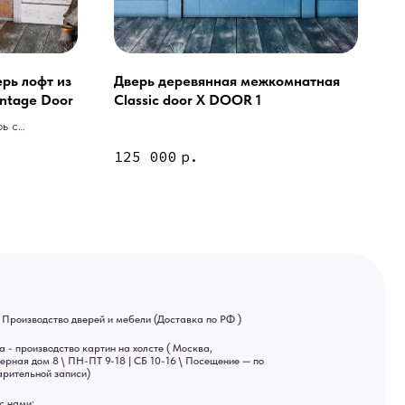
рь лофт из
Дверь деревянная межкомнатная ​
intage Door
Classic door Х DOOR 1
рь с
125 000
р.
ей и мебели (Доставка по РФ )
тин на холсте ( Москва,
 9-18 | СБ 10-16 \ Посещение — по
ва спама предпочитаем общение
ный канал — Max Напишите нам,
Яндекс отзывы
ы
ональных данных