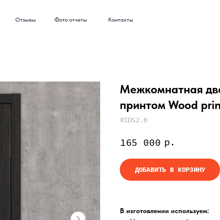
ывы
Фото отчеты
Контакты
ывы
Фото отчеты
Контакты
Межкомнатная две
принтом Wood prin
RIDS2.0
р.
165 000
ДОБАВИТЬ В КОРЗИНУ
В изготовлении используем: