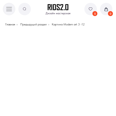
Дизайн мастерская
Дизайн мастерская
0
0
Главная
»
Предыдущий раздел
»
Картина Modern art 3 -12