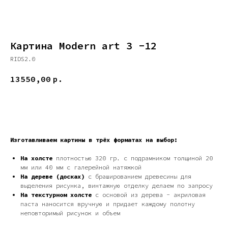
Картина Modern art 3 -12
RIDS2.0
13550,00
р.
ДОБАВИТЬ В КОРЗИНУ
Изготавливаем картины в трёх форматах на выбор:
На холсте
плотностью 320 гр. с подрамником толщиной 20
мм или 40 мм с галерейной натяжкой
На дереве (досках)
с брашированием древесины для
выделения рисунка, винтажную отделку делаем по запросу
На текстурном холсте
с основой из дерева - акриловая
паста наносится вручную и придает каждому полотну
неповторимый рисунок и объем