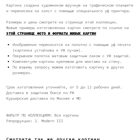
Картина создана художником вручную на графическом планшете
и перенесена на холст с помощью специального уф принтера.
Размеры и цены смотрите на странице этой коллекции.
Живые примеры изготовленных картин смотрите по ссылке на
ЭТОЙ СТРАНИЦЕ ФОТО И ФОРМАТЫ ЖИВЫХ КАРТИН
Изображение переносится на полотно с помощью уф печати
(картинка устойчива к УФ лучам).
Покрываем полотна матовым защитным лаком с УФ защитой.
Дизайн мастерская RIDS2.0®
Комплектуем картины крепежом для монтажа на стену.
По вашему запросу можем изготовить картину в других
размерах.
Сочи - Производство дверей и
мебели (Доставка по РФ )
Срок изготовления уточняйте, от 5 до 12 рабочих дней.
Доставка в защитном боксе по РФ
Москва - производство картин
Курьерская доставка по Москве и МО
на холсте ( Москва,
Полимерная дом 8 \ ПН-ПТ 9-
18 | СБ 10-16 \ Посещение — по
предварительной записи)
ФИЛЬТР ПО КОЛЛЕКЦИЯМ: Все картины
Репродукции: 2. Modern III
Связь с нами:
Из-за большого количества
спама предпочитаем общение
Смотрите так же другие картины
через мессенджеры. Главный