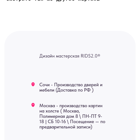
канал — Max Напишите нам, и
мы оперативно ответим.
ridsloft@gmail.com
+7 958 581 3200
Яндекс отзывы
В КАТАЛОГ
Услуги
А еще мы делаем
изделия на заказ
Мебель
О нас