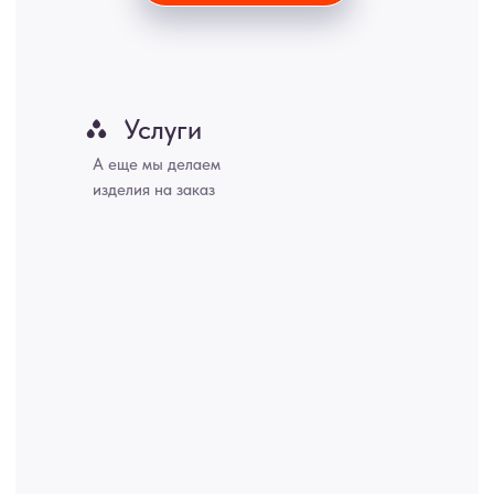
Владивосток, Ярославль, Ульяновск, Барнаул, Иркутск, Тюмень,
Хабаровск, Новокузнецк, Оренбург, Кемерово, Ижевск, Томск,
Набережные Челны, Липецк Казахстан, Алматы, Астана, Павлодар,
Усть - Каменногорск, Сочи.