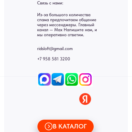
Картины
Оплата
Панно
Возврат
Двери
Доставка
Отделка
Блог
Механизмы
• Согласие на обработку персональных данных
• Договор публичной оферты
• Политика обработки персональных данных
• Карта сайта
ИНН 772071865424
© 2015-2026 Все права защищены. Не является офертой,
окончательные цены указываются в счете-спецификации.
Купить межкомнатные распашные двери, входные двери, амбарные
двери, раздвижные двери, подвесные двери, интерьерные картины,
стеновые панели, лофт мебель с доставкой во все города России:
Москва, Санкт-Петербург, Екатеринбург, Новосибирск, Нижний
Новгород, Самара, Сургут, Казань, Омск, Челябинск, Ростов-на-
Дону, Уфа, Волгоград, Пермь, Красноярск, Воронеж, Краснодар,
Пенза, Рязань, Саратов, Тольятти, Волгоград, Астрахань,