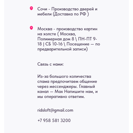
Картины
Оплата
Панно
Возврат
Двери
Доставка
Отделка
Блог
Механизмы
• Согласие на обработку персональных данных
• Договор публичной оферты
• Политика обработки персональных данных
• Карта сайта
ИНН 772071865424
© 2015-2026 Все права защищены. Не является офертой,
окончательные цены указываются в счете-спецификации.
Купить межкомнатные распашные двери, входные двери, амбарные
двери, раздвижные двери, подвесные двери, интерьерные картины,
стеновые панели, лофт мебель с доставкой во все города России:
Москва, Санкт-Петербург, Екатеринбург, Новосибирск, Нижний
Новгород, Самара, Сургут, Казань, Омск, Челябинск, Ростов-на-
Дону, Уфа, Волгоград, Пермь, Красноярск, Воронеж, Краснодар,