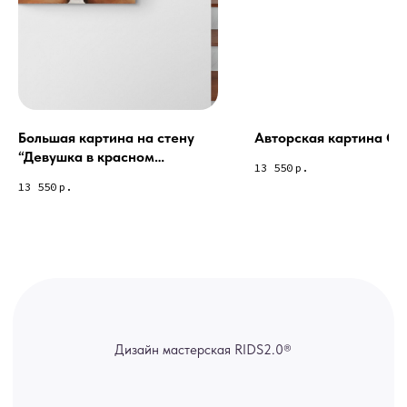
спама предпочитаем общение
через мессенджеры. Главный
канал — Max Напишите нам, и
мы оперативно ответим.
ridsloft@gmail.com
+7 958 581 3200
Большая картина на стену
Авторская картина Co
“Девушка в красном
13 550
р.
купальнике»
Яндекс отзывы
13 550
р.
В КАТАЛОГ
Услуги
А еще мы делаем
изделия на заказ
Мебель
О нас