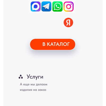
Пенза, Рязань, Саратов, Тольятти, Волгоград, Астрахань,
Владивосток, Ярославль, Ульяновск, Барнаул, Иркутск, Тюмень,
Хабаровск, Новокузнецк, Оренбург, Кемерово, Ижевск, Томск,
Набережные Челны, Липецк Казахстан, Алматы, Астана, Павлодар,
Усть - Каменногорск, Сочи.