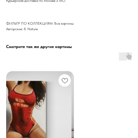
Курьерская доставка по Москве и МО
ФИЛЬТР ПО КОЛЛЕКЦИЯМ: Все картины
Авторские: 8. Nature
Смотрите так же другие картины
Дизайн мастерская RIDS2.0®
Сочи - Производство дверей и
мебели (Доставка по РФ )
Москва - производство картин
на холсте ( Москва,
Полимерная дом 8 \ ПН-ПТ 9-
18 | СБ 10-16 \ Посещение — по
предварительной записи)
Связь с нами:
Из-за большого количества