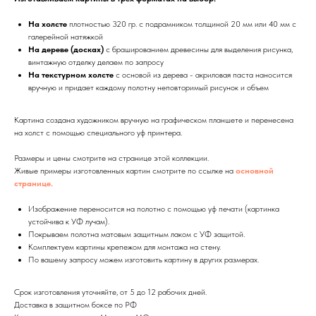
На холсте
плотностью 320 гр. с подрамником толщиной 20 мм или 40 мм с
галерейной натяжкой
На дереве (досках)
с брашированием древесины для выделения рисунка,
винтажную отделку делаем по запросу
На текстурном холсте
с основой из дерева - акриловая паста наносится
вручную и придает каждому полотну неповторимый рисунок и объем
Картина создана художником вручную на графическом планшете и перенесена
на холст с помощью специального уф принтера.
Размеры и цены смотрите на странице этой коллекции.
Живые примеры изготовленных картин смотрите по ссылке на
основной
странице.
Изображение переносится на полотно с помощью уф печати (картинка
устойчива к УФ лучам).
Покрываем полотна матовым защитным лаком с УФ защитой.
Комплектуем картины крепежом для монтажа на стену.
По вашему запросу можем изготовить картину в других размерах.
Срок изготовления уточняйте, от 5 до 12 рабочих дней.
Доставка в защитном боксе по РФ