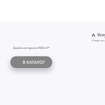
Картины
В КАТАЛОГ
Панно
Отделка
Механизмы
Мебель
ИНН 772071865424
© 2015-2026 Все права защищены. Не является офертой, окончательные цены указываются
Купить межкомнатные распашные двери, входные двери, амбарные двери, раздвижные двери
Новосибирск, Нижний Новгород, Самара, Сургут, Казань, Омск, Челябинск, Ростов-на-Дону, 
Иркутск, Тюмень, Хабаровск, Новокузнецк, Оренбург, Кемерово, Ижевск, Томск, Набережны