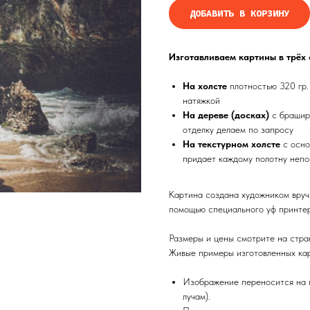
ДОБАВИТЬ В КОРЗИНУ
Изготавливаем картины в трёх
На холсте
плотностью 320 гр.
натяжкой
На дереве (досках)
с брашир
отделку делаем по запросу
На текстурном холсте
с осно
придает каждому полотну непо
Картина создана художником вруч
помощью специального уф принтер
Размеры и цены смотрите на стра
Живые примеры изготовленных кар
Изображение переносится на п
лучам).