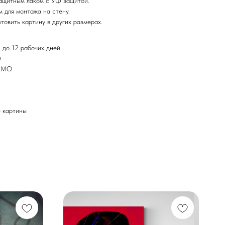
ащитным лаком с УФ защитой.
 для монтажа на стену.
товить картину в других размерах.
 до 12 рабочих дней.
Ф
и МО
картины