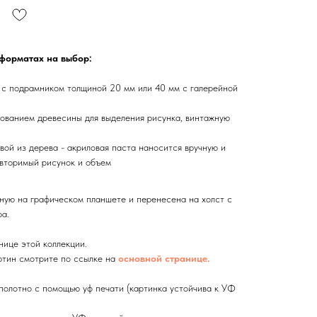
 форматах на выбор:
 с подрамником толщиной 20 мм или 40 мм с галерейной
ованием древесины для выделения рисунка, винтажную
вой из дерева - акриловая паста наносится вручную и
вторимый рисунок и объем
ную на графическом планшете и перенесена на холст с
а.
нице этой коллекции.
тин смотрите по ссылке на
основной странице.
олотно с помощью уф печати (картинка устойчива к УФ