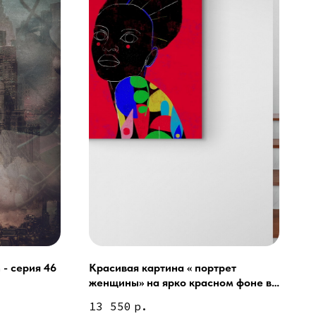
 - серия 46
Красивая картина « портрет
женщины» на ярко красном фоне в
ей и мебели (Доставка по РФ )
стиле современного искусства
13 550
р.
тин на холсте ( Москва,
 9-18 | СБ 10-16 \ Посещение — по