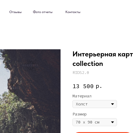
ывы
Фото отчеты
Контакты
ывы
Фото отчеты
Контакты
Интерьерная карт
collection
RIDS2.0
р.
13 500
Материал
Размер