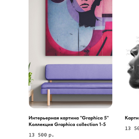
Интерьерная картина "Graphica 5"
Картин
Услуги
Коллекция Graphica collection 1-5
А еще мы делаем из
13 5
13 500
р.
Дизайн мастерская RIDS2.0®
Двери