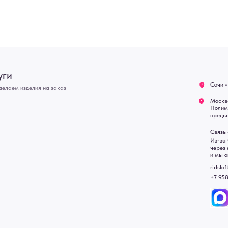
предварительной записи)
Оплата
Связь с нами:
Возврат
Из-за большого количест
через мессенджеры. Глав
Доставка
и мы оперативно ответим.
Блог
ridsloft@gmail.com
+7 958 581 3200
• Договор публичной оферт
• Политика обработки перс
• Согласие на обработку пе
• Карта сайта
 в счете-спецификации.
, подвесные двери, интерьерные картины, стеновые панели, лофт мебель с доставкой во все город
Уфа, Волгоград, Пермь, Красноярск, Воронеж, Краснодар, Пенза, Рязань, Саратов, Тольятти, Волгогр
е Челны, Липецк Казахстан, Алматы, Астана, Павлодар, Усть - Каменногорск, Сочи.