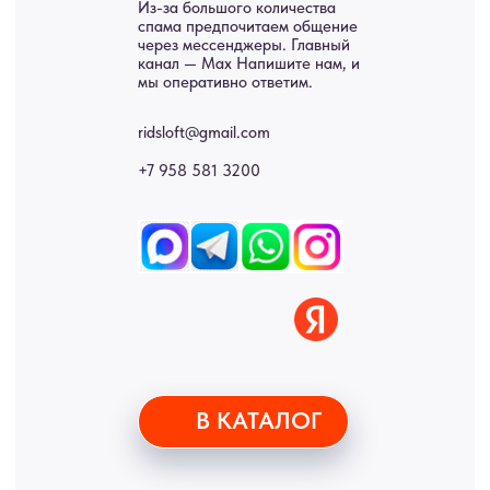
Двери
Доставка
Отделка
Блог
Механизмы
• Согласие на обработку персональных данных
• Договор публичной оферты
• Политика обработки персональных данных
• Карта сайта
ИНН 772071865424
© 2015-2026 Все права защищены. Не является офертой,
окончательные цены указываются в счете-спецификации.
Купить межкомнатные распашные двери, входные двери, амбарные
двери, раздвижные двери, подвесные двери, интерьерные картины,
стеновые панели, лофт мебель с доставкой во все города России:
Москва, Санкт-Петербург, Екатеринбург, Новосибирск, Нижний
Новгород, Самара, Сургут, Казань, Омск, Челябинск, Ростов-на-
Дону, Уфа, Волгоград, Пермь, Красноярск, Воронеж, Краснодар,
Пенза, Рязань, Саратов, Тольятти, Волгоград, Астрахань,
Владивосток, Ярославль, Ульяновск, Барнаул, Иркутск, Тюмень,
Хабаровск, Новокузнецк, Оренбург, Кемерово, Ижевск, Томск,