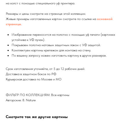
на холст с помощью специального уф принтера.
Размеры и цены смотрите на странице этой коллекции.
Живые примеры изготовленных картин смотрите по ссылке на
основной
странице.
Изображение переносится на полотно с помощью уф печати (картинка
устойчива к УФ лучам).
Покрываем полотна матовым защитным лаком с УФ защитой.
Дизайн мастерская RIDS2.0®
Комплектуем картины крепежом для монтажа на стену.
По вашему запросу можем изготовить картину в других размерах.
Сочи - Производство дверей и
Срок изготовления уточняйте, от 5 до 12 рабочих дней.
мебели (Доставка по РФ )
Доставка в защитном боксе по РФ
Курьерская доставка по Москве и МО
Москва - производство картин
на холсте ( Москва,
Полимерная дом 8 \ ПН-ПТ 9-
18 | СБ 10-16 \ Посещение — по
предварительной записи)
ФИЛЬТР ПО КОЛЛЕКЦИЯМ: Все картины
Авторские: 8. Nature
Связь с нами:
Из-за большого количества
Смотрите так же другие картины
спама предпочитаем общение
через мессенджеры. Главный
канал — Max Напишите нам, и
мы оперативно ответим.