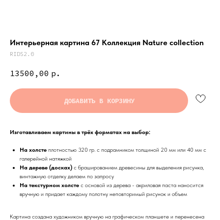
Интерьерная картина 67 Коллекция Nature collection
RIDS2.0
13500,00
р.
ДОБАВИТЬ В КОРЗИНУ
Изготавливаем картины в трёх форматах на выбор:
На холсте
плотностью 320 гр. с подрамником толщиной 20 мм или 40 мм с
галерейной натяжкой
На дереве (досках)
с брашированием древесины для выделения рисунка,
винтажную отделку делаем по запросу
На текстурном холсте
с основой из дерева - акриловая паста наносится
вручную и придает каждому полотну неповторимый рисунок и объем
Картина создана художником вручную на графическом планшете и перенесена