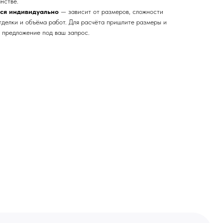
нстве.
тся индивидуально
— зависит от размеров, сложности
тделки и объёма работ. Для расчёта пришлите размеры и
 предложение под ваш запрос.
ей и мебели (Доставка по РФ )
тин на холсте ( Москва,
 9-18 | СБ 10-16 \ Посещение — по