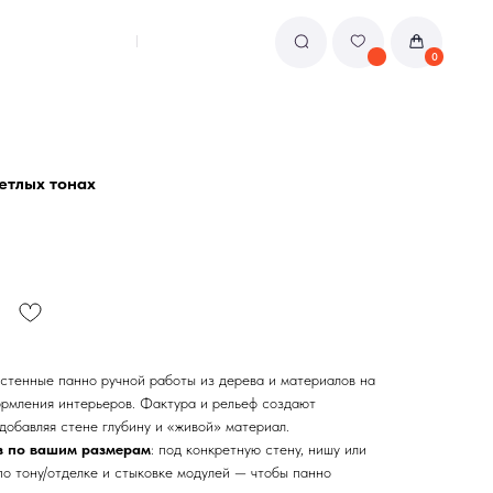
0
етлых тонах
стенные панно ручной работы из дерева и материалов на
ормления интерьеров. Фактура и рельеф создают
 добавляя стене глубину и «живой» материал.
з по вашим размерам
: под конкретную стену, нишу или
о тону/отделке и стыковке модулей — чтобы панно