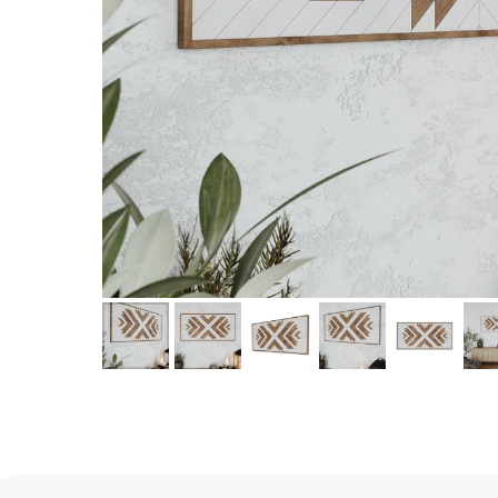
Услуги
А еще мы делаем из
Дизайн мастерская RIDS2.0®
Двери