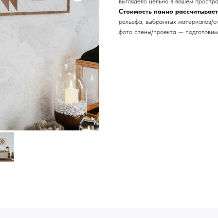
выглядело цельно в вашем простра
Стоимость панно рассчитывае
рельефа, выбранных материалов/о
фото стены/проекта — подготовим
Сочи - Производство двер
делия на заказ
Москва - производство кар
О нас
Полимерная дом 8 \ ПН-ПТ