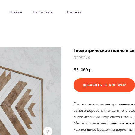
ывы
Фото отчеты
Контакты
ывы
Фото отчеты
Контакты
Геометрическое панно в св
RIDS2.0
55 000
р.
ДОБАВИТЬ В КОРЗИНУ
Эта коллекция — декоративные на
основе дерева для акцентного оф
выразительную игру света и тени,
Мы изготавливаем панно
на зака
композицию. Возможны варианты п