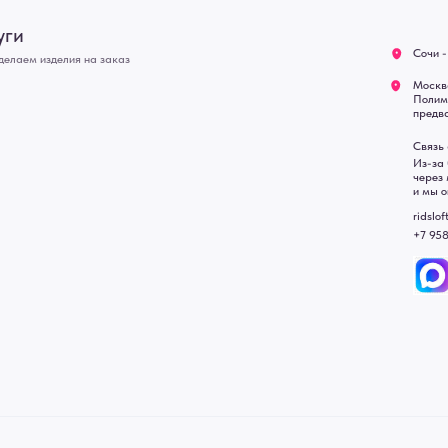
предварительной записи)
Оплата
Связь с нами:
Возврат
Из-за большого количест
через мессенджеры. Глав
Доставка
и мы оперативно ответим.
Блог
ridsloft@gmail.com
+7 958 581 3200
• Договор публичной оферт
• Политика обработки перс
• Согласие на обработку пе
• Карта сайта
 в счете-спецификации.
, подвесные двери, интерьерные картины, стеновые панели, лофт мебель с доставкой во все город
Уфа, Волгоград, Пермь, Красноярск, Воронеж, Краснодар, Пенза, Рязань, Саратов, Тольятти, Волгогр
е Челны, Липецк Казахстан, Алматы, Астана, Павлодар, Усть - Каменногорск, Сочи.