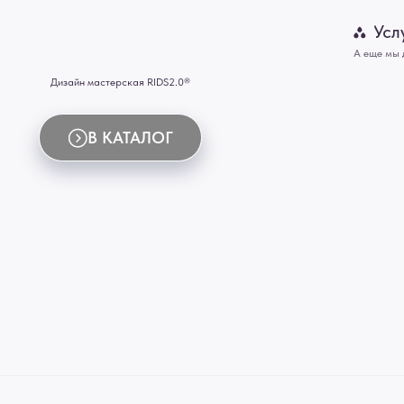
Картины
В КАТАЛОГ
Панно
Отделка
Механизмы
Мебель
ИНН 772071865424
© 2015-2026 Все права защищены. Не является офертой, окончательные цены указываются
Купить межкомнатные распашные двери, входные двери, амбарные двери, раздвижные двери
Новосибирск, Нижний Новгород, Самара, Сургут, Казань, Омск, Челябинск, Ростов-на-Дону, 
Иркутск, Тюмень, Хабаровск, Новокузнецк, Оренбург, Кемерово, Ижевск, Томск, Набережны