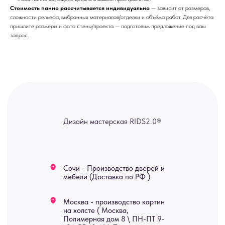
Стоимость панно рассчитывается индивидуально
— зависит от размеров,
Москва - производство картин
сложности рельефа, выбранных материалов/отделки и объёма работ. Для расчёта
на холсте ( Москва,
пришлите размеры и фото стены/проекта — подготовим предложение под ваш
Полимерная дом 8 \ ПН-ПТ 9-
18 | СБ 10-16 \ Посещение — по
запрос.
предварительной записи)
Связь с нами:
Из-за большого количества
спама предпочитаем общение
через мессенджеры. Главный
канал — Max Напишите нам, и
мы оперативно ответим.
ridsloft@gmail.com
+7 958 581 3200
Яндекс отзывы
В КАТАЛОГ