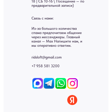
Услуги
А еще мы делаем
изделия на заказ
Мебель
О нас
Картины
Оплата
Панно
Возврат
Двери
Доставка
Отделка
Блог
Механизмы
• Согласие на обработку персональных данных
• Договор публичной оферты
• Политика обработки персональных данных
• Карта сайта