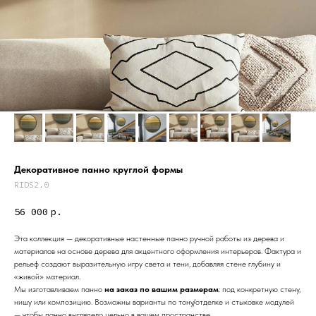
Декоративное панно круглой формы
RIDS2.0
56 000
р.
Эта коллекция — декоративные настенные панно ручной работы из дерева и
материалов на основе дерева для акцентного оформления интерьеров. Фактура и
Дизайн мастерская RIDS2.0®
рельеф создают выразительную игру света и тени, добавляя стене глубину и
«живой» материал.
Мы изготавливаем панно
на заказ по вашим размерам
: под конкретную стену,
нишу или композицию. Возможны варианты по тону/отделке и стыковке модулей
Сочи - Производство дверей и
мебели (Доставка по РФ )
— чтобы панно выглядело цельно в вашем пространстве.