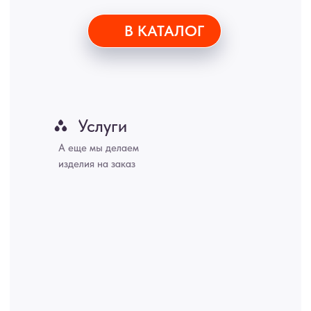
ИНН 772071865424
© 2015-2026 Все права защищены. Не является офертой,
окончательные цены указываются в счете-спецификации.
Купить межкомнатные распашные двери, входные двери, амбарные
двери, раздвижные двери, подвесные двери, интерьерные картины,
стеновые панели, лофт мебель с доставкой во все города России:
Москва, Санкт-Петербург, Екатеринбург, Новосибирск, Нижний
Новгород, Самара, Сургут, Казань, Омск, Челябинск, Ростов-на-
Дону, Уфа, Волгоград, Пермь, Красноярск, Воронеж, Краснодар,
Пенза, Рязань, Саратов, Тольятти, Волгоград, Астрахань,
Владивосток, Ярославль, Ульяновск, Барнаул, Иркутск, Тюмень,
Хабаровск, Новокузнецк, Оренбург, Кемерово, Ижевск, Томск,
Набережные Челны, Липецк Казахстан, Алматы, Астана, Павлодар,
Усть - Каменногорск, Сочи.