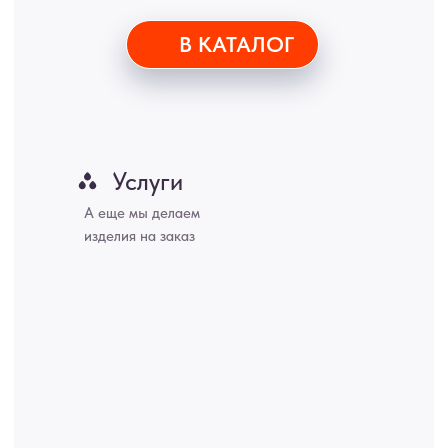
ИНН 772071865424
© 2015-2026 Все права защищены. Не является офертой,
окончательные цены указываются в счете-спецификации.
Купить межкомнатные распашные двери, входные двери, амбарные
двери, раздвижные двери, подвесные двери, интерьерные картины,
стеновые панели, лофт мебель с доставкой во все города России:
Москва, Санкт-Петербург, Екатеринбург, Новосибирск, Нижний
Новгород, Самара, Сургут, Казань, Омск, Челябинск, Ростов-на-
Дону, Уфа, Волгоград, Пермь, Красноярск, Воронеж, Краснодар,
Пенза, Рязань, Саратов, Тольятти, Волгоград, Астрахань,
Владивосток, Ярославль, Ульяновск, Барнаул, Иркутск, Тюмень,
Хабаровск, Новокузнецк, Оренбург, Кемерово, Ижевск, Томск,
Набережные Челны, Липецк Казахстан, Алматы, Астана, Павлодар,
Усть - Каменногорск, Сочи.