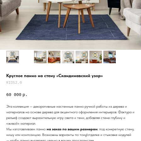
Круглое панно на стену «Скандинавский узор»
RIDS2.0
60 000
р.
Эта коллекция — декоративные настенные панно ручной работы из дерева и
материалов на основе дерева для акцентного оформления интерьеров. Фактура и
Дизайн мастерская RIDS2.0®
рельеф создают выразительную игру света и тени, добавляя стене глубину и
«живой» материал.
Мы изготавливаем панно
на заказ по вашим размерам
: под конкретную стену,
нишу или композицию. Возможны варианты по тону/отделке и стыковке модулей
Сочи - Производство дверей и
мебели (Доставка по РФ )
— чтобы панно выглядело цельно в вашем пространстве.