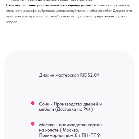
Стоимость панно рассчитывается индивидуально
— зависит от размеров,
Москва - производство картин
сложности рельефа, выбранных материалов/отделки и объёма работ. Для расчёта
на холсте ( Москва,
пришлите размеры и фото стены/проекта — подготовим предложение под ваш
Полимерная дом 8 \ ПН-ПТ 9-
18 | СБ 10-16 \ Посещение — по
запрос.
предварительной записи)
Связь с нами:
Из-за большого количества
спама предпочитаем общение
через мессенджеры. Главный
канал — Max Напишите нам, и
мы оперативно ответим.
ridsloft@gmail.com
+7 958 581 3200
Яндекс отзывы
В КАТАЛОГ