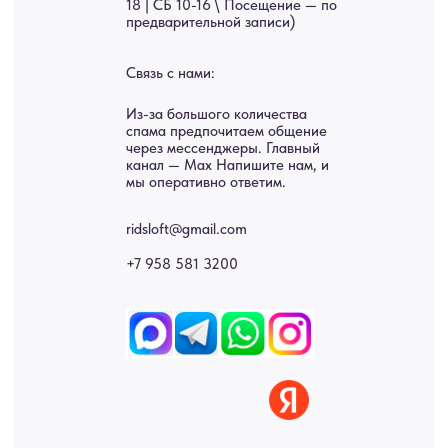
Услуги
А еще мы делаем
изделия на заказ
Мебель
О нас
Картины
Оплата
Панно
Возврат
Двери
Доставка
Отделка
Блог
Механизмы
• Согласие на обработку персональных данных
• Договор публичной оферты
• Политика обработки персональных данных
• Карта сайта