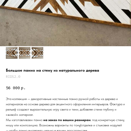
Большое панно на стену из натурального дерева
RIDS2.0
56 000
р.
Эта коллекция — декоративные настенные панно ручной работы из дерева и
материалов на основе дерева для акцентного оформления интерьеров. Фактура и
Дизайн мастерская RIDS2.0®
рельеф создают выразительную игру света и тени, добавляя стене глубину и
«живой» материал.
Мы изготавливаем панно
на заказ по вашим размерам
: под конкретную стену,
нишу или композицию. Возможны варианты по тону/отделке и стыковке модулей
Сочи - Производство дверей и
мебели (Доставка по РФ )
— чтобы панно выглядело цельно в вашем пространстве.