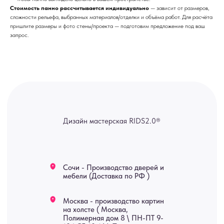
Стоимость панно рассчитывается индивидуально
— зависит от размеров,
Москва - производство картин
сложности рельефа, выбранных материалов/отделки и объёма работ. Для расчёта
на холсте ( Москва,
пришлите размеры и фото стены/проекта — подготовим предложение под ваш
Полимерная дом 8 \ ПН-ПТ 9-
18 | СБ 10-16 \ Посещение — по
запрос.
предварительной записи)
Связь с нами:
Из-за большого количества
спама предпочитаем общение
через мессенджеры. Главный
канал — Max Напишите нам, и
мы оперативно ответим.
ridsloft@gmail.com
+7 958 581 3200
Яндекс отзывы
В КАТАЛОГ