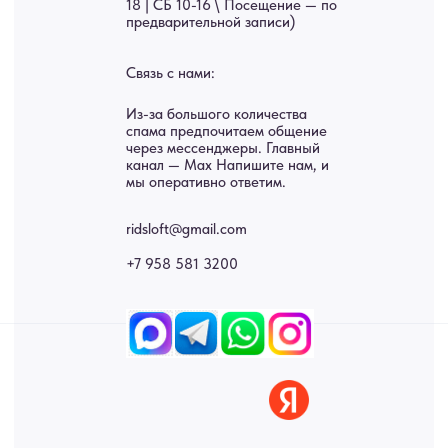
Услуги
А еще мы делаем
изделия на заказ
Мебель
О нас
Картины
Оплата
Панно
Возврат
Двери
Доставка
Отделка
Блог
Механизмы
• Согласие на обработку персональных данных
• Договор публичной оферты
• Политика обработки персональных данных
• Карта сайта