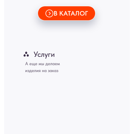
ИНН 772071865424
© 2015-2026 Все права защищены. Не является офертой,
окончательные цены указываются в счете-спецификации.
Купить межкомнатные распашные двери, входные двери, амбарные
двери, раздвижные двери, подвесные двери, интерьерные картины,
стеновые панели, лофт мебель с доставкой во все города России:
Москва, Санкт-Петербург, Екатеринбург, Новосибирск, Нижний
Новгород, Самара, Сургут, Казань, Омск, Челябинск, Ростов-на-
Дону, Уфа, Волгоград, Пермь, Красноярск, Воронеж, Краснодар,
Пенза, Рязань, Саратов, Тольятти, Волгоград, Астрахань,
Владивосток, Ярославль, Ульяновск, Барнаул, Иркутск, Тюмень,
Хабаровск, Новокузнецк, Оренбург, Кемерово, Ижевск, Томск,
Набережные Челны, Липецк Казахстан, Алматы, Астана, Павлодар,
Усть - Каменногорск, Сочи.