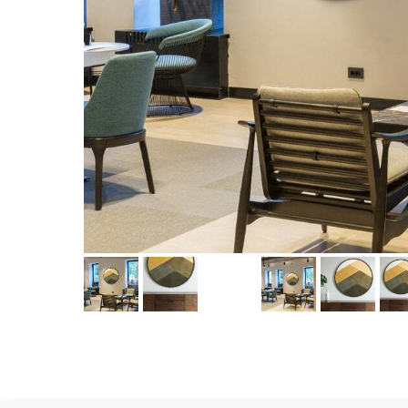
Услуги
А еще мы делаем из
Дизайн мастерская RIDS2.0®
Двери