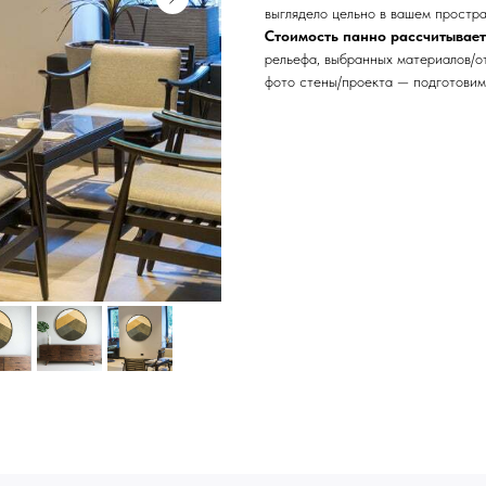
выглядело цельно в вашем простра
Стоимость панно рассчитывае
рельефа, выбранных материалов/о
фото стены/проекта — подготовим
Сочи - Производство двер
делия на заказ
Москва - производство кар