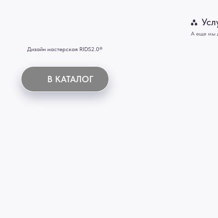
Картины
В КАТАЛОГ
Панно
Отделка
Механизмы
Мебель
ИНН 772071865424
© 2015-2026 Все права защищены. Не является офертой, окончательные цены указываются
Купить межкомнатные распашные двери, входные двери, амбарные двери, раздвижные двери
Новосибирск, Нижний Новгород, Самара, Сургут, Казань, Омск, Челябинск, Ростов-на-Дону, 
Иркутск, Тюмень, Хабаровск, Новокузнецк, Оренбург, Кемерово, Ижевск, Томск, Набережны