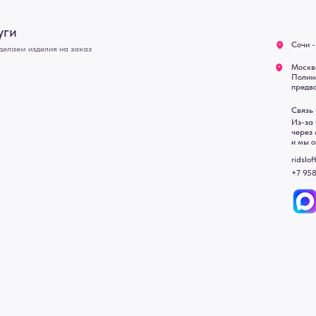
О нас
Полимерная дом 8 \ ПН-ПТ
предварительной записи)
Оплата
Связь с нами:
Возврат
Из-за большого количест
через мессенджеры. Глав
Доставка
и мы оперативно ответим.
Блог
ridsloft@gmail.com
+7 958 581 3200
• Договор публичной оферт
• Политика обработки перс
• Согласие на обработку пе
• Карта сайта
 в счете-спецификации.
, подвесные двери, интерьерные картины, стеновые панели, лофт мебель с доставкой во все город
Уфа, Волгоград, Пермь, Красноярск, Воронеж, Краснодар, Пенза, Рязань, Саратов, Тольятти, Волгогр
е Челны, Липецк Казахстан, Алматы, Астана, Павлодар, Усть - Каменногорск, Сочи.