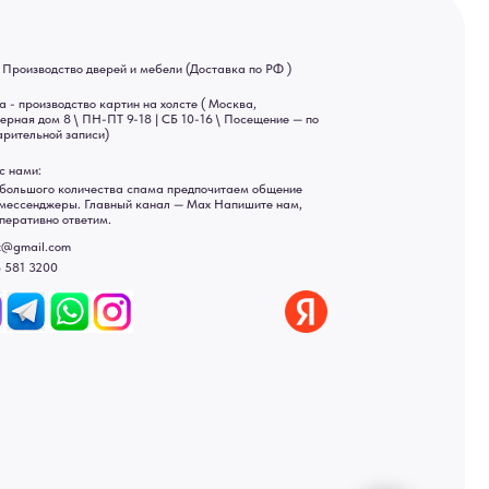
 9-18 | СБ 10-16 \ Посещение — по
ва спама предпочитаем общение
ный канал — Max Напишите нам,
Яндекс отзывы
ы
ональных данных
рсональных данных
а России: Москва, Санкт-Петербург, Екатеринбург,
ад, Астрахань, Владивосток, Ярославль, Ульяновск, Барнаул,