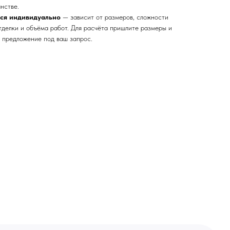
нстве.
тся индивидуально
— зависит от размеров, сложности
тделки и объёма работ. Для расчёта пришлите размеры и
 предложение под ваш запрос.
ей и мебели (Доставка по РФ )
тин на холсте ( Москва,