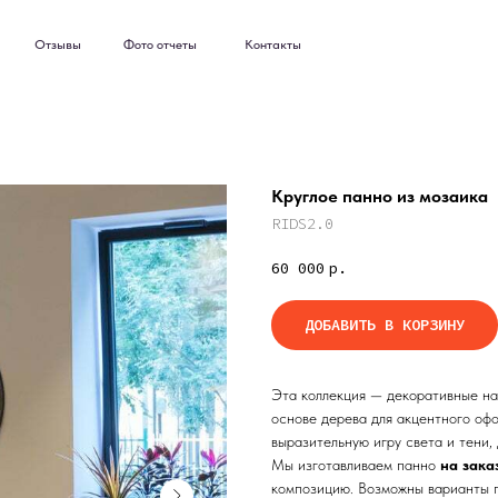
ывы
Фото отчеты
Контакты
ывы
Фото отчеты
Контакты
Круглое панно из мозаика
RIDS2.0
60 000
р.
ДОБАВИТЬ В КОРЗИНУ
Эта коллекция — декоративные на
основе дерева для акцентного оф
выразительную игру света и тени,
Мы изготавливаем панно
на зака
композицию. Возможны варианты п