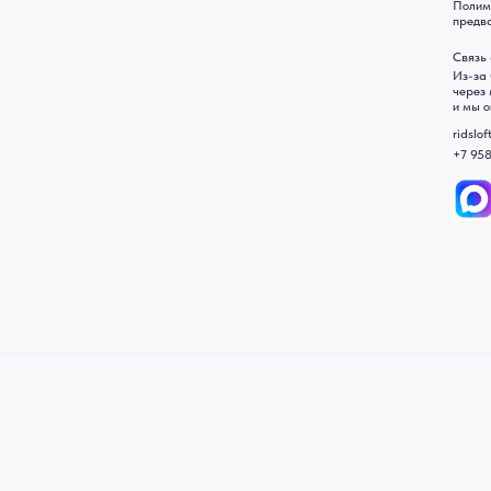
• Договор публичной оферт
• Политика обработки перс
• Согласие на обработку пе
• Карта сайта
 в счете-спецификации.
, подвесные двери, интерьерные картины, стеновые панели, лофт мебель с доставкой во все город
Уфа, Волгоград, Пермь, Красноярск, Воронеж, Краснодар, Пенза, Рязань, Саратов, Тольятти, Волгогр
е Челны, Липецк Казахстан, Алматы, Астана, Павлодар, Усть - Каменногорск, Сочи.