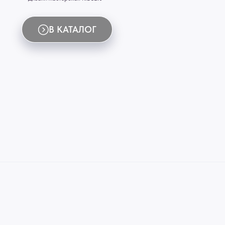
ИНН 772071865424
© 2015-2026 Все права защищены. Не является офертой, окончательные цены указываются
Купить межкомнатные распашные двери, входные двери, амбарные двери, раздвижные двери
Новосибирск, Нижний Новгород, Самара, Сургут, Казань, Омск, Челябинск, Ростов-на-Дону, 
Иркутск, Тюмень, Хабаровск, Новокузнецк, Оренбург, Кемерово, Ижевск, Томск, Набережны