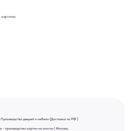
картины
ей и мебели (Доставка по РФ )
тин на холсте ( Москва,
 9-18 | СБ 10-16 \ Посещение — по
ва спама предпочитаем общение
ный канал — Max Напишите нам,