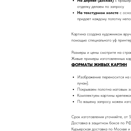
На дереве (досках)
с брашир
отделку делаем по запросу
На текстурном холсте
с осно
придает каждому полотну непо
Картина создана художником вруч
помощью специального уф принтер
Размеры и цены смотрите на стра
Живые примеры изготовленных кар
ФОРМАТЫ ЖИВЫХ КАРТИН
Изображение переносится на п
лучам).
Покрываем полотна матовым з
Комплектуем картины крепежом
По вашему запросу можем изго
Срок изготовления уточняйте, от 5
Доставка в защитном боксе по Р
Курьерская доставка по Москве 