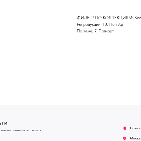
ФИЛЬТР ПО КОЛЛЕКЦИЯМ: Все 
Репродукции: 10. Поп Арт
По теме: 7. Поп-арт
Сочи - Производство двер
делия на заказ
Москва - производство кар
О нас
Полимерная дом 8 \ ПН-ПТ
предварительной записи)
Оплата
Связь с нами:
Возврат
Из-за большого количест
через мессенджеры. Глав
Доставка
и мы оперативно ответим.
Блог
ridsloft@gmail.com
+7 958 581 3200