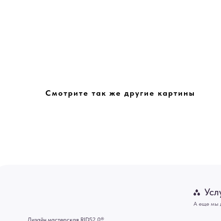
Смотрите так же другие картины
Услуги
А еще мы делаем из
Дизайн мастерская RIDS2.0®
Двери
Картины
В КАТАЛОГ
Панно
Отделка
Механизмы
Мебель