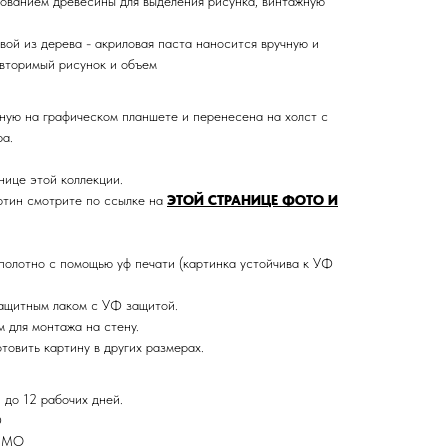
ованием древесины для выделения рисунка, винтажную
вой из дерева - акриловая паста наносится вручную и
вторимый рисунок и объем
ную на графическом планшете и перенесена на холст с
а.
нице этой коллекции.
тин смотрите по ссылке на
ЭТОЙ СТРАНИЦЕ ФОТО И
олотно с помощью уф печати (картинка устойчива к УФ
ащитным лаком с УФ защитой.
 для монтажа на стену.
товить картину в других размерах.
 до 12 рабочих дней.
Ф
и МО