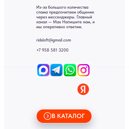
Панно
Возврат
Двери
Доставка
Отделка
Блог
Механизмы
• Согласие на обработку персональных данных
• Договор публичной оферты
• Политика обработки персональных данных
• Карта сайта
ИНН 772071865424
© 2015-2026 Все права защищены. Не является офертой,
окончательные цены указываются в счете-спецификации.
Купить межкомнатные распашные двери, входные двери, амбарные
двери, раздвижные двери, подвесные двери, интерьерные картины,
стеновые панели, лофт мебель с доставкой во все города России:
Москва, Санкт-Петербург, Екатеринбург, Новосибирск, Нижний
Новгород, Самара, Сургут, Казань, Омск, Челябинск, Ростов-на-
Дону, Уфа, Волгоград, Пермь, Красноярск, Воронеж, Краснодар,
Пенза, Рязань, Саратов, Тольятти, Волгоград, Астрахань,
Владивосток, Ярославль, Ульяновск, Барнаул, Иркутск, Тюмень,
Хабаровск, Новокузнецк, Оренбург, Кемерово, Ижевск, Томск,