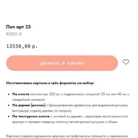
Поп арт 25
RIDS2.0
13550,00
р.
ДОБАВИТЬ В КОРЗИНУ
Изготавливаем картины в трёх форматах на выбор:
На холсте
плотностью 320 гр. с подрамником толщиной 20 мм или 40 мм с
галерейной натяжкой
На дереве (досках)
с брашированием древесины для выделения рисунка,
винтажную отделку делаем по запросу
На текстурном холсте
с основой из дерева - акриловая паста наносится
вручную и придает каждому полотну неповторимый рисунок и объем
Картина создана художником вручную на графическом планшете и перенесена