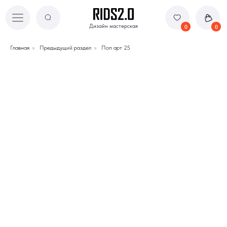
Дизайн мастерская
Дизайн мастерская
0
0
Главная
»
Предыдущий раздел
»
Поп арт 25