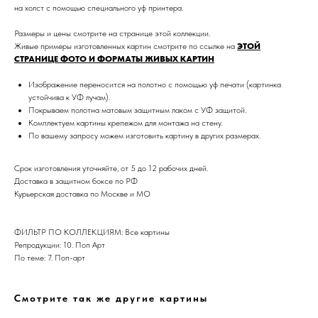
на холст с помощью специального уф принтера.
Размеры и цены смотрите на странице этой коллекции.
Живые примеры изготовленных картин смотрите по ссылке на
ЭТОЙ
СТРАНИЦЕ ФОТО И ФОРМАТЫ ЖИВЫХ КАРТИН
Изображение переносится на полотно с помощью уф печати (картинка
устойчива к УФ лучам).
Покрываем полотна матовым защитным лаком с УФ защитой.
Комплектуем картины крепежом для монтажа на стену.
Дизайн мастерская RIDS2.0®
По вашему запросу можем изготовить картину в других размерах.
Срок изготовления уточняйте, от 5 до 12 рабочих дней.
Сочи - Производство дверей и
мебели (Доставка по РФ )
Доставка в защитном боксе по РФ
Курьерская доставка по Москве и МО
Москва - производство картин
на холсте ( Москва,
Полимерная дом 8 \ ПН-ПТ 9-
18 | СБ 10-16 \ Посещение — по
ФИЛЬТР ПО КОЛЛЕКЦИЯМ: Все картины
предварительной записи)
Репродукции: 10. Поп Арт
По теме: 7. Поп-арт
Связь с нами:
Из-за большого количества
спама предпочитаем общение
Смотрите так же другие картины
через мессенджеры. Главный
канал — Max Напишите нам, и