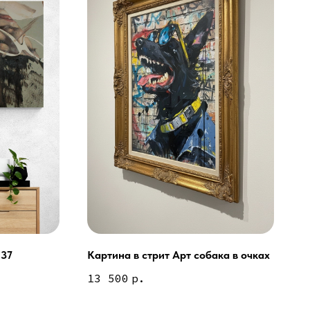
 37
Картина в стрит Арт собака в очках
ей и мебели (Доставка по РФ )
13 500
р.
тин на холсте ( Москва,
 9-18 | СБ 10-16 \ Посещение — по