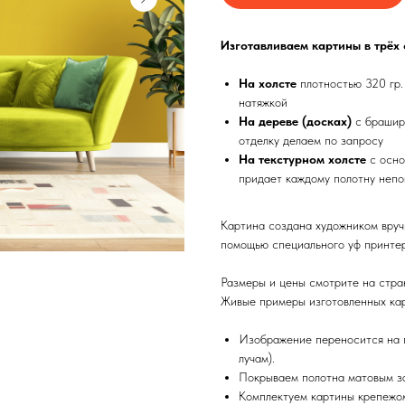
Изготавливаем картины в трёх
На холсте
плотностью 320 гр.
натяжкой
На дереве (досках)
с брашир
отделку делаем по запросу
На текстурном холсте
с осно
придает каждому полотну непо
Картина создана художником вруч
помощью специального уф принтер
Размеры и цены смотрите на стра
Живые примеры изготовленных кар
Изображение переносится на п
лучам).
Покрываем полотна матовым з
Комплектуем картины крепежом