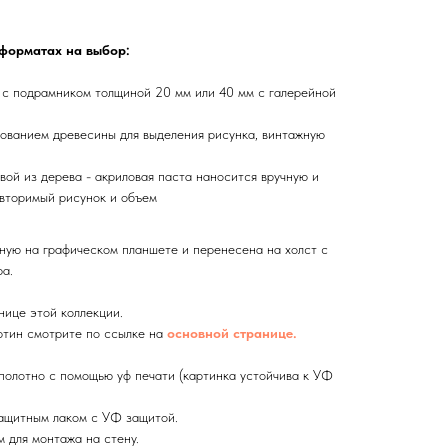
 форматах на выбор:
 с подрамником толщиной 20 мм или 40 мм с галерейной
ованием древесины для выделения рисунка, винтажную
вой из дерева - акриловая паста наносится вручную и
вторимый рисунок и объем
ную на графическом планшете и перенесена на холст с
а.
нице этой коллекции.
тин смотрите по ссылке на
основной странице.
олотно с помощью уф печати (картинка устойчива к УФ
ащитным лаком с УФ защитой.
 для монтажа на стену.