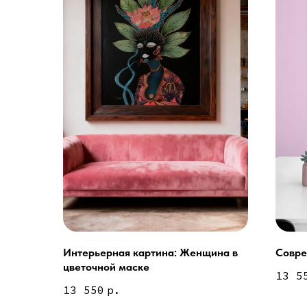
Интерьерная картина: Женщина в
Совре
Услуги
цветочной маске
13 5
А еще мы делаем из
13 550
р.
Дизайн мастерская RIDS2.0®
Двери