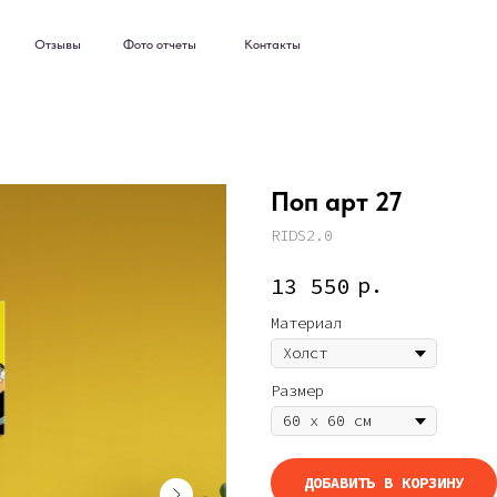
ывы
Фото отчеты
Контакты
ывы
Фото отчеты
Контакты
Поп арт 27
RIDS2.0
р.
13 550
Материал
Размер
ДОБАВИТЬ В КОРЗИНУ