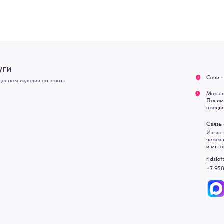
Оплата
Связь с нами:
Возврат
Из-за большого количест
через мессенджеры. Глав
Доставка
и мы оперативно ответим.
Блог
ridsloft@gmail.com
+7 958 581 3200
• Договор публичной оферт
• Политика обработки перс
• Согласие на обработку пе
• Карта сайта
 в счете-спецификации.
, подвесные двери, интерьерные картины, стеновые панели, лофт мебель с доставкой во все город
Уфа, Волгоград, Пермь, Красноярск, Воронеж, Краснодар, Пенза, Рязань, Саратов, Тольятти, Волгогр
е Челны, Липецк Казахстан, Алматы, Астана, Павлодар, Усть - Каменногорск, Сочи.