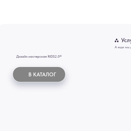
Картины
В КАТАЛОГ
Панно
Отделка
Механизмы
Мебель
ИНН 772071865424
© 2015-2026 Все права защищены. Не является офертой, окончательные цены указываются
Купить межкомнатные распашные двери, входные двери, амбарные двери, раздвижные двери
Новосибирск, Нижний Новгород, Самара, Сургут, Казань, Омск, Челябинск, Ростов-на-Дону, 
Иркутск, Тюмень, Хабаровск, Новокузнецк, Оренбург, Кемерово, Ижевск, Томск, Набережны