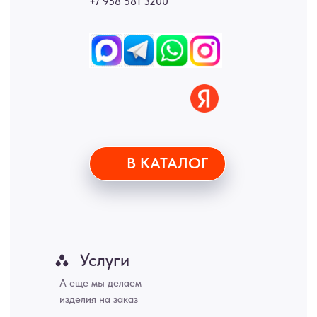
Новгород, Самара, Сургут, Казань, Омск, Челябинск, Ростов-на-
Дону, Уфа, Волгоград, Пермь, Красноярск, Воронеж, Краснодар,
Пенза, Рязань, Саратов, Тольятти, Волгоград, Астрахань,
Владивосток, Ярославль, Ульяновск, Барнаул, Иркутск, Тюмень,
Хабаровск, Новокузнецк, Оренбург, Кемерово, Ижевск, Томск,
Набережные Челны, Липецк Казахстан, Алматы, Астана, Павлодар,
Усть - Каменногорск, Сочи.