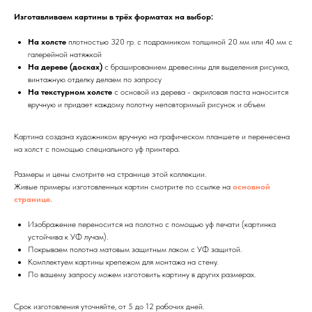
Изготавливаем картины в трёх форматах на выбор:
На холсте
плотностью 320 гр. с подрамником толщиной 20 мм или 40 мм с
галерейной натяжкой
На дереве (досках)
с брашированием древесины для выделения рисунка,
винтажную отделку делаем по запросу
На текстурном холсте
с основой из дерева - акриловая паста наносится
вручную и придает каждому полотну неповторимый рисунок и объем
Картина создана художником вручную на графическом планшете и перенесена
на холст с помощью специального уф принтера.
Размеры и цены смотрите на странице этой коллекции.
Живые примеры изготовленных картин смотрите по ссылке на
основной
странице.
Изображение переносится на полотно с помощью уф печати (картинка
устойчива к УФ лучам).
Покрываем полотна матовым защитным лаком с УФ защитой.
Комплектуем картины крепежом для монтажа на стену.
По вашему запросу можем изготовить картину в других размерах.
Срок изготовления уточняйте, от 5 до 12 рабочих дней.