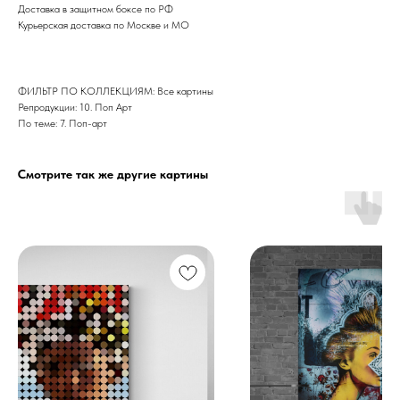
Доставка в защитном боксе по РФ
Курьерская доставка по Москве и МО
ФИЛЬТР ПО КОЛЛЕКЦИЯМ: Все картины
Репродукции: 10. Поп Арт
По теме: 7. Поп-арт
Смотрите так же другие картины
Дизайн мастерская RIDS2.0®
Сочи - Производство дверей и
мебели (Доставка по РФ )
Москва - производство картин
на холсте ( Москва,
Полимерная дом 8 \ ПН-ПТ 9-
18 | СБ 10-16 \ Посещение — по
предварительной записи)
Связь с нами: