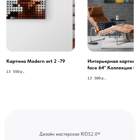
Из-за большого количества
спама предпочитаем общение
через мессенджеры. Главный
канал — Max Напишите нам, и
мы оперативно ответим.
ridsloft@gmail.com
+7 958 581 3200
Картина Modern art 2 -79
Интерьерная картина 
face 64" Коллекция Col
13 550
р.
Яндекс отзывы
collection 1-64
13 500
р.
В КАТАЛОГ
Услуги
А еще мы делаем
изделия на заказ