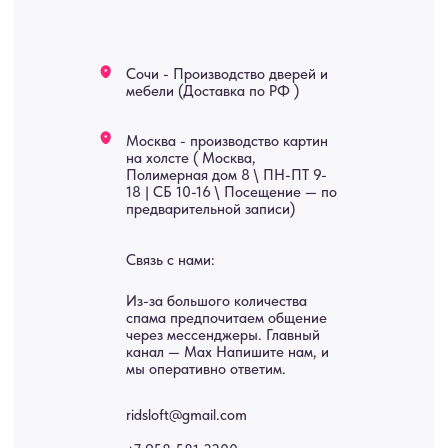
Мебель
О нас
Картины
Оплата
Панно
Возврат
Двери
Доставка
Отделка
Блог
Механизмы
• Согласие на обработку персональных данных
• Договор публичной оферты
• Политика обработки персональных данных
• Карта сайта
ИНН 772071865424
© 2015-2026 Все права защищены. Не является офертой,
окончательные цены указываются в счете-спецификации.
Купить межкомнатные распашные двери, входные двери, амбарные
двери, раздвижные двери, подвесные двери, интерьерные картины,
стеновые панели, лофт мебель с доставкой во все города России:
Москва, Санкт-Петербург, Екатеринбург, Новосибирск, Нижний