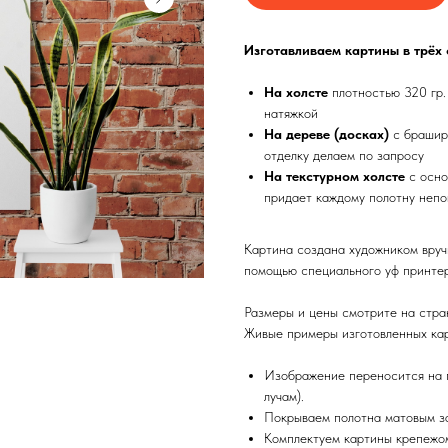
Изготавливаем картины в трёх
На холсте
плотностью 320 гр.
натяжкой
На дереве (досках)
с брашир
отделку делаем по запросу
На текстурном холсте
с осно
придает каждому полотну непо
Картина создана художником вруч
помощью специального уф принтер
Размеры и цены смотрите на стра
Живые примеры изготовленных кар
Изображение переносится на п
лучам).
Покрываем полотна матовым з
Комплектуем картины крепежом