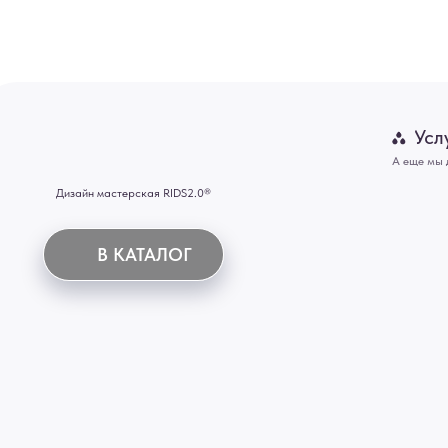
Картины
В КАТАЛОГ
Панно
Отделка
Механизмы
Мебель
ИНН 772071865424
© 2015-2026 Все права защищены. Не является офертой, окончательные цены указываются
Купить межкомнатные распашные двери, входные двери, амбарные двери, раздвижные двери
Новосибирск, Нижний Новгород, Самара, Сургут, Казань, Омск, Челябинск, Ростов-на-Дону, 
Иркутск, Тюмень, Хабаровск, Новокузнецк, Оренбург, Кемерово, Ижевск, Томск, Набережны