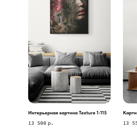
Интерьерная картина Texture 1-115
Карти
Услуги
13 500
р.
13 5
А еще мы делаем из
Дизайн мастерская RIDS2.0®
Двери