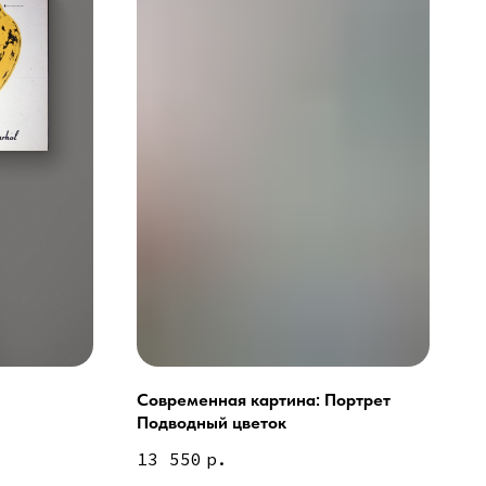
Современная картина: Портрет
Подводный цветок
ей и мебели (Доставка по РФ )
13 550
р.
тин на холсте ( Москва,
 9-18 | СБ 10-16 \ Посещение — по