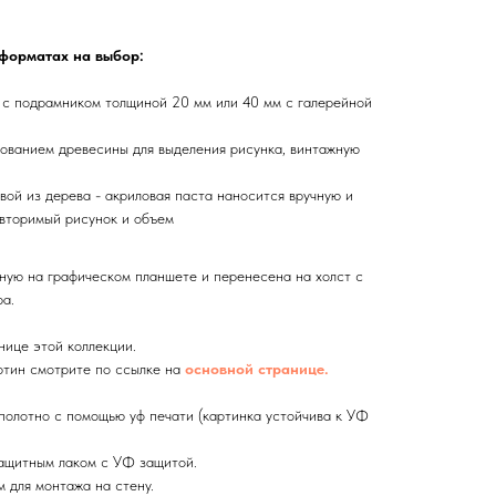
 форматах на выбор:
 с подрамником толщиной 20 мм или 40 мм с галерейной
ованием древесины для выделения рисунка, винтажную
вой из дерева - акриловая паста наносится вручную и
вторимый рисунок и объем
ную на графическом планшете и перенесена на холст с
а.
нице этой коллекции.
тин смотрите по ссылке на
основной странице.
олотно с помощью уф печати (картинка устойчива к УФ
ащитным лаком с УФ защитой.
 для монтажа на стену.