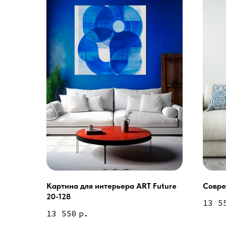
Картина для интерьера ART Future
Совре
Услуги
20-128
13 5
А еще мы делаем из
13 550
р.
Дизайн мастерская RIDS2.0®
Двери