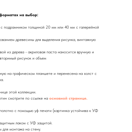
 форматах на выбор:
 с подрамником толщиной 20 мм или 40 мм с галерейной
ованием древесины для выделения рисунка, винтажную
вой из дерева - акриловая паста наносится вручную и
вторимый рисунок и объем
ную на графическом планшете и перенесена на холст с
а.
нице этой коллекции.
тин смотрите по ссылке на
основной странице.
олотно с помощью уф печати (картинка устойчива к УФ
ащитным лаком с УФ защитой.
 для монтажа на стену.