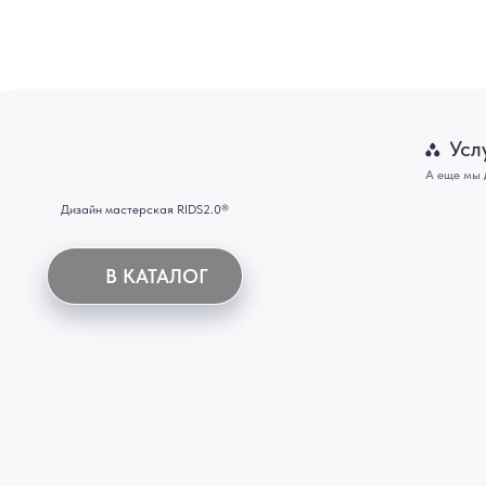
Картины
В КАТАЛОГ
Панно
Отделка
Механизмы
Мебель
ИНН 772071865424
© 2015-2026 Все права защищены. Не является офертой, окончательные цены указываются
Купить межкомнатные распашные двери, входные двери, амбарные двери, раздвижные двери
Новосибирск, Нижний Новгород, Самара, Сургут, Казань, Омск, Челябинск, Ростов-на-Дону, 
Иркутск, Тюмень, Хабаровск, Новокузнецк, Оренбург, Кемерово, Ижевск, Томск, Набережны