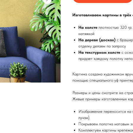
Изготавливаем картины в трёх
На холсте
плотностью 320 гр.
натяжкой
На дереве (досках)
с брашир
отделку делаем по запросу
На текстурном холсте
с осно
придает каждому полотну непо
Картина создана художником вруч
помощью специального уф принтер
Размеры и цены смотрите на стра
Живые примеры изготовленных кар
Изображение переносится на п
лучам).
Покрываем полотна матовым з
Комплектуем картины крепежом