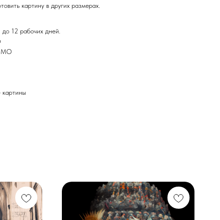
товить картину в других размерах.
 до 12 рабочих дней.
Ф
и МО
картины