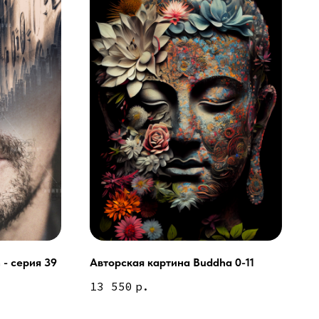
 - серия 39
Авторская картина Buddha 0-11
ей и мебели (Доставка по РФ )
13 550
р.
тин на холсте ( Москва,
 9-18 | СБ 10-16 \ Посещение — по