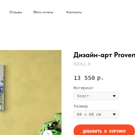
ывы
Фото отчеты
Контакты
ывы
Фото отчеты
Контакты
Дизайн-арт Proven
RIDS2.0
р.
13 550
Материал
Размер
ДОБАВИТЬ В КОРЗИНУ