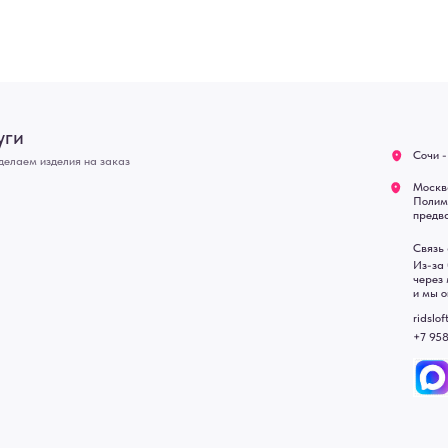
Оплата
Связь с нами:
Возврат
Из-за большого количест
через мессенджеры. Глав
Доставка
и мы оперативно ответим.
Блог
ridsloft@gmail.com
+7 958 581 3200
• Договор публичной оферт
• Политика обработки перс
• Согласие на обработку пе
• Карта сайта
 в счете-спецификации.
, подвесные двери, интерьерные картины, стеновые панели, лофт мебель с доставкой во все город
Уфа, Волгоград, Пермь, Красноярск, Воронеж, Краснодар, Пенза, Рязань, Саратов, Тольятти, Волгогр
е Челны, Липецк Казахстан, Алматы, Астана, Павлодар, Усть - Каменногорск, Сочи.