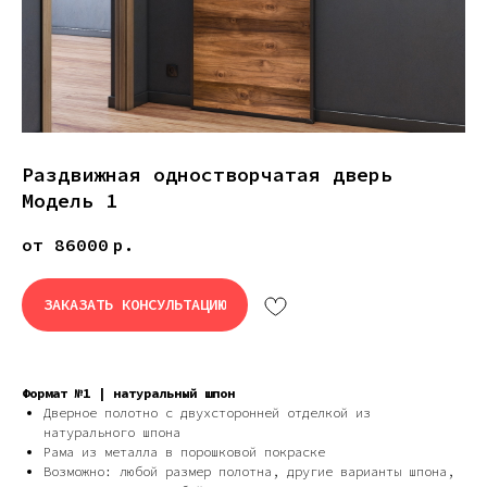
Раздвижная одностворчатая дверь
Модель 1
от 86000
р.
ЗАКАЗАТЬ КОНСУЛЬТАЦИЮ
Дизайн мастерская RIDS2.0®
Формат №1 | натуральный шпон
Дверное полотно с двухсторонней отделкой из
Сочи - Производство дверей и
натурального шпона
мебели (Доставка по РФ )
Рама из металла в порошковой покраске
Возможно: любой размер полотна, другие варианты шпона,
Москва - производство картин
на холсте ( Москва,