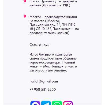
Услуги
А еще мы делаем
изделия на заказ
Мебель
О нас
Картины
Оплата
Панно
Возврат
Двери
Доставка
Отделка
Блог
Механизмы
• Согласие на обработку персональных данных
• Договор публичной оферты
• Политика обработки персональных данных
• Карта сайта
ИНН 772071865424
© 2015-2026 Все права защищены. Не является офертой,
окончательные цены указываются в счете-спецификации.