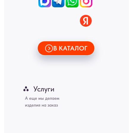
Купить межкомнатные распашные двери, входные двери, амбарные
двери, раздвижные двери, подвесные двери, интерьерные картины,
стеновые панели, лофт мебель с доставкой во все города России:
Москва, Санкт-Петербург, Екатеринбург, Новосибирск, Нижний
Новгород, Самара, Сургут, Казань, Омск, Челябинск, Ростов-на-
Дону, Уфа, Волгоград, Пермь, Красноярск, Воронеж, Краснодар,
Пенза, Рязань, Саратов, Тольятти, Волгоград, Астрахань,
Владивосток, Ярославль, Ульяновск, Барнаул, Иркутск, Тюмень,
Хабаровск, Новокузнецк, Оренбург, Кемерово, Ижевск, Томск,
Набережные Челны, Липецк Казахстан, Алматы, Астана, Павлодар,
Усть - Каменногорск, Сочи.