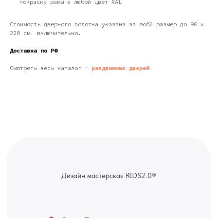
покраску рамы в любой цвет RAL
Полимерная дом 8 \ ПН-ПТ 9-
18 | СБ 10-16 \ Посещение — по
предварительной записи)
Стоимость дверного полотна указана за любй размер до 90 х
220 см. включительно.
Связь с нами:
Из-за большого количества
Доставка по РФ
спама предпочитаем общение
через мессенджеры. Главный
канал — Max Напишите нам, и
Смотреть весь каталог -
раздвижных дверей
мы оперативно ответим.
ridsloft@gmail.com
+7 958 581 3200
Яндекс отзывы
В КАТАЛОГ