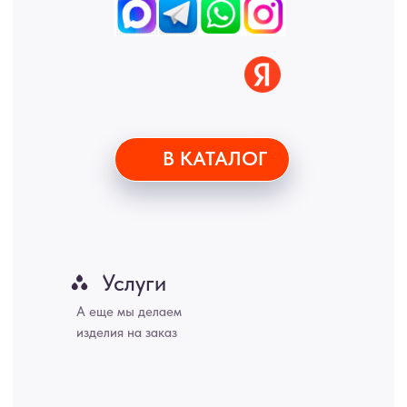
• Политика обработки персональных данных
• Карта сайта
ИНН 772071865424
© 2015-2026 Все права защищены. Не является офертой,
окончательные цены указываются в счете-спецификации.
Купить межкомнатные распашные двери, входные двери, амбарные
двери, раздвижные двери, подвесные двери, интерьерные картины,
стеновые панели, лофт мебель с доставкой во все города России:
Москва, Санкт-Петербург, Екатеринбург, Новосибирск, Нижний
Новгород, Самара, Сургут, Казань, Омск, Челябинск, Ростов-на-
Дону, Уфа, Волгоград, Пермь, Красноярск, Воронеж, Краснодар,
Пенза, Рязань, Саратов, Тольятти, Волгоград, Астрахань,
Владивосток, Ярославль, Ульяновск, Барнаул, Иркутск, Тюмень,
Хабаровск, Новокузнецк, Оренбург, Кемерово, Ижевск, Томск,
Набережные Челны, Липецк Казахстан, Алматы, Астана, Павлодар,
Усть - Каменногорск, Сочи.