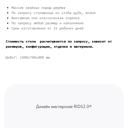
Дизайн мастерская RIDS2.0®
Массив хвойных пород дерева
По запросу столешница из слзба дуба, ясеня
Винтажная или классическая отделка
Сочи - Производство дверей и
По запросу любой размер и наполнение
мебели (Доставка по РФ )
Срок изготовление от 15 рабочих дней
Москва - производство картин
на холсте ( Москва,
Стоимость стола расчитывается по запросу, зависит от
Полимерная дом 8 \ ПН-ПТ 9-
18 | СБ 10-16 \ Посещение — по
размеров, конфигурации, отделки и материала.
предварительной записи)
ШxВxГ: 1600x700x800 мм
Связь с нами:
Из-за большого количества
спама предпочитаем общение
через мессенджеры. Главный
канал — Max Напишите нам, и
мы оперативно ответим.
ridsloft@gmail.com
+7 958 581 3200
Яндекс отзывы