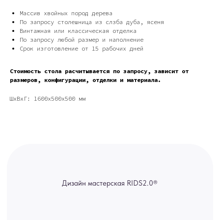
Дизайн мастерская RIDS2.0®
Массив хвойных пород дерева
По запросу столешница из слзба дуба, ясеня
Винтажная или классическая отделка
Сочи - Производство дверей и
По запросу любой размер и наполнение
мебели (Доставка по РФ )
Срок изготовление от 15 рабочих дней
Москва - производство картин
на холсте ( Москва,
Стоимость стола расчитывается по запросу, зависит от
Полимерная дом 8 \ ПН-ПТ 9-
18 | СБ 10-16 \ Посещение — по
размеров, конфигурации, отделки и материала.
предварительной записи)
ШxВxГ: 1600x500x500 мм
Связь с нами:
Из-за большого количества
спама предпочитаем общение
через мессенджеры. Главный
канал — Max Напишите нам, и
мы оперативно ответим.
ridsloft@gmail.com
+7 958 581 3200
Яндекс отзывы