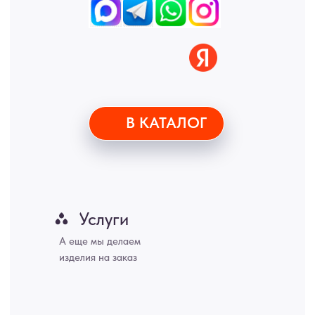
• Политика обработки персональных данных
• Карта сайта
ИНН 772071865424
© 2015-2026 Все права защищены. Не является офертой,
окончательные цены указываются в счете-спецификации.
Купить межкомнатные распашные двери, входные двери, амбарные
двери, раздвижные двери, подвесные двери, интерьерные картины,
стеновые панели, лофт мебель с доставкой во все города России:
Москва, Санкт-Петербург, Екатеринбург, Новосибирск, Нижний
Новгород, Самара, Сургут, Казань, Омск, Челябинск, Ростов-на-
Дону, Уфа, Волгоград, Пермь, Красноярск, Воронеж, Краснодар,
Пенза, Рязань, Саратов, Тольятти, Волгоград, Астрахань,
Владивосток, Ярославль, Ульяновск, Барнаул, Иркутск, Тюмень,
Хабаровск, Новокузнецк, Оренбург, Кемерово, Ижевск, Томск,
Набережные Челны, Липецк Казахстан, Алматы, Астана, Павлодар,
Усть - Каменногорск, Сочи.