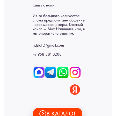
Услуги
А еще мы делаем
изделия на заказ
Мебель
О нас
Картины
Оплата
Панно
Возврат
Двери
Доставка
Отделка
Блог
Механизмы
• Согласие на обработку персональных данных
• Договор публичной оферты
• Политика обработки персональных данных
• Карта сайта
ИНН 772071865424
© 2015-2026 Все права защищены. Не является офертой,