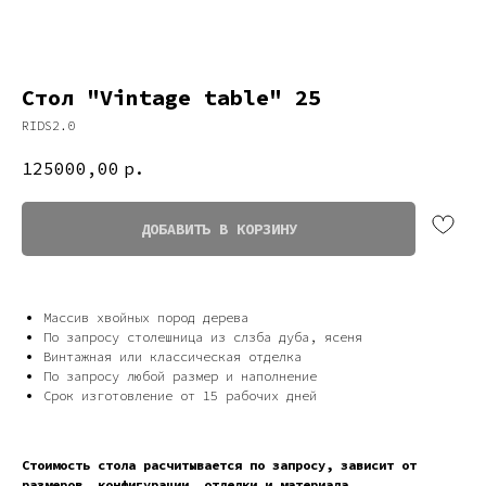
Стол "Vintage table" 25
RIDS2.0
125000,00
р.
ДОБАВИТЬ В КОРЗИНУ
Массив хвойных пород дерева
По запросу столешница из слзба дуба, ясеня
Дизайн мастерская RIDS2.0®
Винтажная или классическая отделка
По запросу любой размер и наполнение
Срок изготовление от 15 рабочих дней
Сочи - Производство дверей и
мебели (Доставка по РФ )
Стоимость стола расчитывается по запросу, зависит от
Москва - производство картин
размеров, конфигурации, отделки и материала.