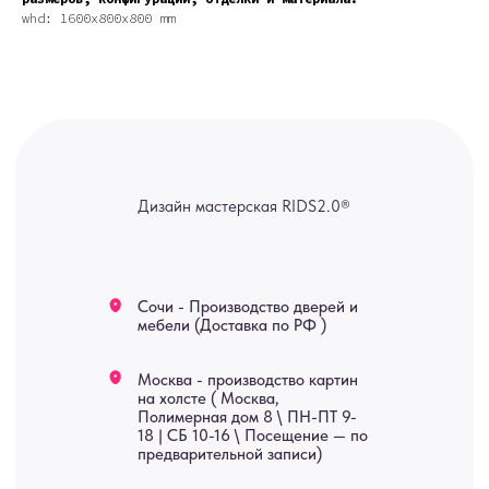
на холсте ( Москва,
whd: 1600x800x800 mm
Полимерная дом 8 \ ПН-ПТ 9-
18 | СБ 10-16 \ Посещение — по
предварительной записи)
Связь с нами:
Из-за большого количества
спама предпочитаем общение
через мессенджеры. Главный
канал — Max Напишите нам, и
мы оперативно ответим.
ridsloft@gmail.com
+7 958 581 3200
Яндекс отзывы
В КАТАЛОГ