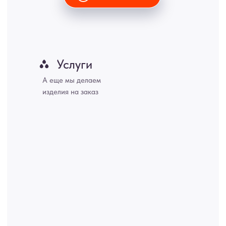
окончательные цены указываются в счете-спецификации.
Купить межкомнатные распашные двери, входные двери, амбарные
двери, раздвижные двери, подвесные двери, интерьерные картины,
стеновые панели, лофт мебель с доставкой во все города России:
Москва, Санкт-Петербург, Екатеринбург, Новосибирск, Нижний
Новгород, Самара, Сургут, Казань, Омск, Челябинск, Ростов-на-
Дону, Уфа, Волгоград, Пермь, Красноярск, Воронеж, Краснодар,
Пенза, Рязань, Саратов, Тольятти, Волгоград, Астрахань,
Владивосток, Ярославль, Ульяновск, Барнаул, Иркутск, Тюмень,
Хабаровск, Новокузнецк, Оренбург, Кемерово, Ижевск, Томск,
Набережные Челны, Липецк Казахстан, Алматы, Астана, Павлодар,
Усть - Каменногорск, Сочи.