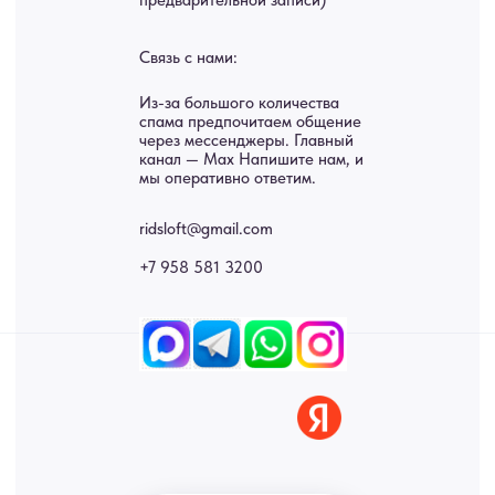
Услуги
А еще мы делаем
изделия на заказ
Мебель
О нас
Картины
Оплата
Панно
Возврат
Двери
Доставка
Отделка
Блог
Механизмы
• Согласие на обработку персональных данных
• Договор публичной оферты
• Политика обработки персональных данных
• Карта сайта
ИНН 772071865424