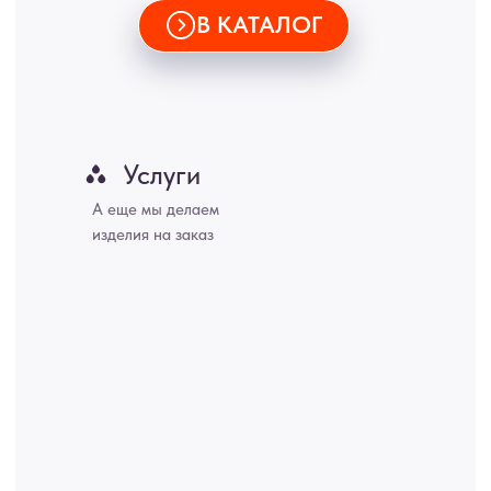
© 2015-2026 Все права защищены. Не является офертой,
окончательные цены указываются в счете-спецификации.
Купить межкомнатные распашные двери, входные двери, амбарные
двери, раздвижные двери, подвесные двери, интерьерные картины,
стеновые панели, лофт мебель с доставкой во все города России:
Москва, Санкт-Петербург, Екатеринбург, Новосибирск, Нижний
Новгород, Самара, Сургут, Казань, Омск, Челябинск, Ростов-на-
Дону, Уфа, Волгоград, Пермь, Красноярск, Воронеж, Краснодар,
Пенза, Рязань, Саратов, Тольятти, Волгоград, Астрахань,
Владивосток, Ярославль, Ульяновск, Барнаул, Иркутск, Тюмень,
Хабаровск, Новокузнецк, Оренбург, Кемерово, Ижевск, Томск,
Набережные Челны, Липецк Казахстан, Алматы, Астана, Павлодар,
Усть - Каменногорск, Сочи.