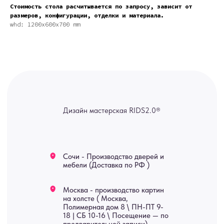
Стоимость стола расчитывается по запросу, зависит от
Москва - производство картин
на холсте ( Москва,
размеров, конфигурации, отделки и материала.
Полимерная дом 8 \ ПН-ПТ 9-
whd: 1200x600x700 mm
18 | СБ 10-16 \ Посещение — по
предварительной записи)
Связь с нами:
Из-за большого количества
спама предпочитаем общение
через мессенджеры. Главный
канал — Max Напишите нам, и
мы оперативно ответим.
ridsloft@gmail.com
+7 958 581 3200
Яндекс отзывы
В КАТАЛОГ