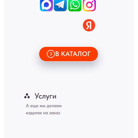
• Политика обработки персональных данных
• Карта сайта
ИНН 772071865424
© 2015-2026 Все права защищены. Не является офертой,
окончательные цены указываются в счете-спецификации.
Купить межкомнатные распашные двери, входные двери, амбарные
двери, раздвижные двери, подвесные двери, интерьерные картины,
стеновые панели, лофт мебель с доставкой во все города России:
Москва, Санкт-Петербург, Екатеринбург, Новосибирск, Нижний
Новгород, Самара, Сургут, Казань, Омск, Челябинск, Ростов-на-
Дону, Уфа, Волгоград, Пермь, Красноярск, Воронеж, Краснодар,
Пенза, Рязань, Саратов, Тольятти, Волгоград, Астрахань,
Владивосток, Ярославль, Ульяновск, Барнаул, Иркутск, Тюмень,
Хабаровск, Новокузнецк, Оренбург, Кемерово, Ижевск, Томск,
Набережные Челны, Липецк Казахстан, Алматы, Астана, Павлодар,
Усть - Каменногорск, Сочи.