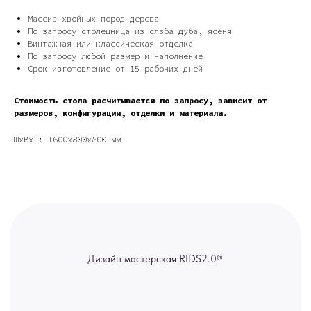
Дизайн мастерская RIDS2.0®
Массив хвойных пород дерева
По запросу столешница из слзба дуба, ясеня
Винтажная или классическая отделка
Сочи - Производство дверей и
По запросу любой размер и наполнение
мебели (Доставка по РФ )
Срок изготовление от 15 рабочих дней
Москва - производство картин
на холсте ( Москва,
Стоимость стола расчитывается по запросу, зависит от
Полимерная дом 8 \ ПН-ПТ 9-
18 | СБ 10-16 \ Посещение — по
размеров, конфигурации, отделки и материала.
предварительной записи)
ШxВxГ: 1600x800x800 мм
Связь с нами:
Из-за большого количества
спама предпочитаем общение
через мессенджеры. Главный
канал — Max Напишите нам, и
мы оперативно ответим.
ridsloft@gmail.com
+7 958 581 3200
Яндекс отзывы