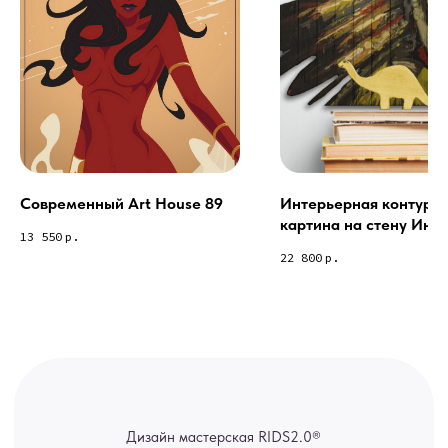
Из-за большого количества
спама предпочитаем общение
через мессенджеры. Главный
канал — Max Напишите нам, и
мы оперативно ответим.
ridsloft@gmail.com
+7 958 581 3200
Современный Art House 89
Интерьерная контурн
картина на стену Инд
Яндекс отзывы
13 550
р.
22 800
р.
В КАТАЛОГ
Услуги
А еще мы делаем
изделия на заказ