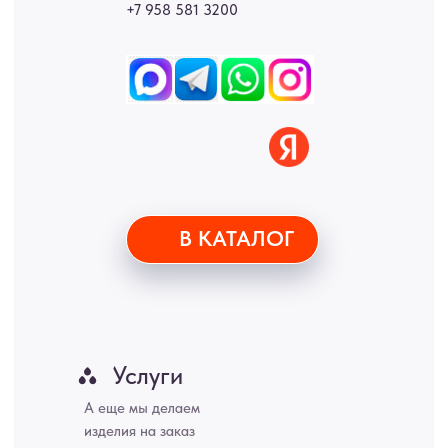
Новгород, Самара, Сургут, Казань, Омск, Челябинск, Ростов-на-
Дону, Уфа, Волгоград, Пермь, Красноярск, Воронеж, Краснодар,
Пенза, Рязань, Саратов, Тольятти, Волгоград, Астрахань,
Владивосток, Ярославль, Ульяновск, Барнаул, Иркутск, Тюмень,
Хабаровск, Новокузнецк, Оренбург, Кемерово, Ижевск, Томск,
Набережные Челны, Липецк Казахстан, Алматы, Астана, Павлодар,
Усть - Каменногорск, Сочи.