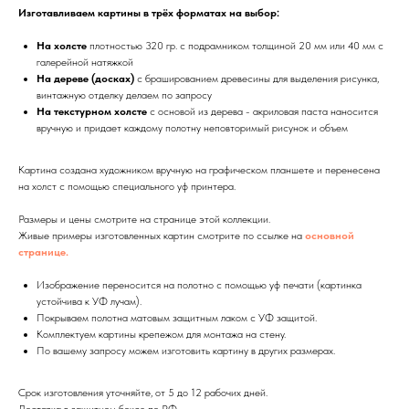
Изготавливаем картины в трёх форматах на выбор:
На холсте
плотностью 320 гр. с подрамником толщиной 20 мм или 40 мм с
галерейной натяжкой
На дереве (досках)
с брашированием древесины для выделения рисунка,
винтажную отделку делаем по запросу
На текстурном холсте
с основой из дерева - акриловая паста наносится
вручную и придает каждому полотну неповторимый рисунок и объем
Картина создана художником вручную на графическом планшете и перенесена
на холст с помощью специального уф принтера.
Размеры и цены смотрите на странице этой коллекции.
Живые примеры изготовленных картин смотрите по ссылке на
основной
странице.
Изображение переносится на полотно с помощью уф печати (картинка
устойчива к УФ лучам).
Покрываем полотна матовым защитным лаком с УФ защитой.
Комплектуем картины крепежом для монтажа на стену.
По вашему запросу можем изготовить картину в других размерах.
Срок изготовления уточняйте, от 5 до 12 рабочих дней.
Доставка в защитном боксе по РФ