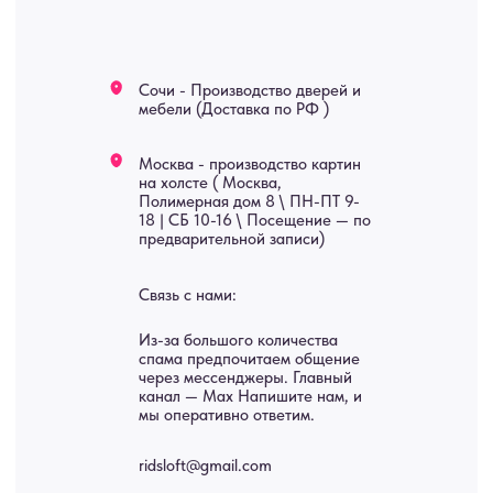
Мебель
О нас
Картины
Оплата
Панно
Возврат
Двери
Доставка
Отделка
Блог
Механизмы
• Согласие на обработку персональных данных
• Договор публичной оферты
• Политика обработки персональных данных
• Карта сайта
ИНН 772071865424
© 2015-2026 Все права защищены. Не является офертой,
окончательные цены указываются в счете-спецификации.
Купить межкомнатные распашные двери, входные двери, амбарные
двери, раздвижные двери, подвесные двери, интерьерные картины,
стеновые панели, лофт мебель с доставкой во все города России:
Москва, Санкт-Петербург, Екатеринбург, Новосибирск, Нижний