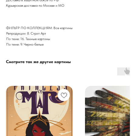
Курьерская доставка по Москве и МО
ФИЛЬТР ПО КОЛЛЕКЦИЯМ: Все картины
Репродукции: 8. Стрит Арт
По теме: 16. Темные картины
По теме: 9. Черно-белые
Смотрите так же другие картины
Дизайн мастерская RIDS2.0®
Сочи - Производство дверей и
мебели (Доставка по РФ )
Москва - производство картин
на холсте ( Москва,
Полимерная дом 8 \ ПН-ПТ 9-
18 | СБ 10-16 \ Посещение — по
предварительной записи)
Связь с нами: