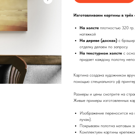
Изготавливаем картины в трёх
На холсте
плотностью 320 гр.
натяжкой
На дереве (досках)
с брашир
отделку делаем по запросу
На текстурном холсте
с осно
придает каждому полотну непо
Картина создана художником вруч
помощью специального уф принтер
Размеры и цены смотрите на стра
Живые примеры изготовленных кар
Изображение переносится на п
лучам).
Покрываем полотна матовым з
Комплектуем картины крепежом