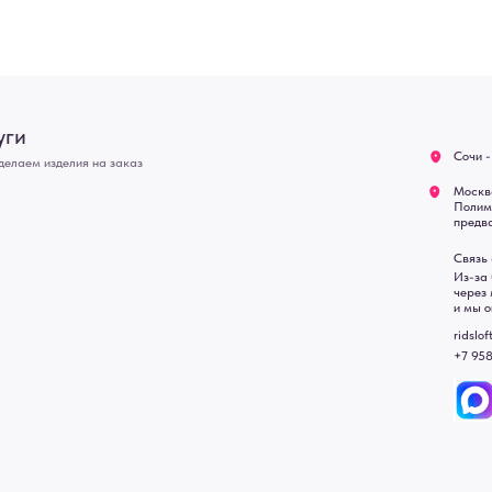
Связь с нами:
Возврат
Из-за большого количест
через мессенджеры. Глав
Доставка
и мы оперативно ответим.
Блог
ridsloft@gmail.com
+7 958 581 3200
• Договор публичной оферт
• Политика обработки перс
• Согласие на обработку пе
• Карта сайта
 в счете-спецификации.
, подвесные двери, интерьерные картины, стеновые панели, лофт мебель с доставкой во все город
Уфа, Волгоград, Пермь, Красноярск, Воронеж, Краснодар, Пенза, Рязань, Саратов, Тольятти, Волгогр
е Челны, Липецк Казахстан, Алматы, Астана, Павлодар, Усть - Каменногорск, Сочи.