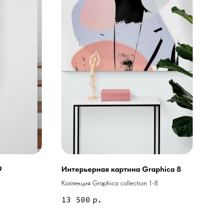
9
Интерьерная картина Graphica 8
Коллекция Graphica collection 1-8
ей и мебели (Доставка по РФ )
13 500
р.
тин на холсте ( Москва,
 9-18 | СБ 10-16 \ Посещение — по