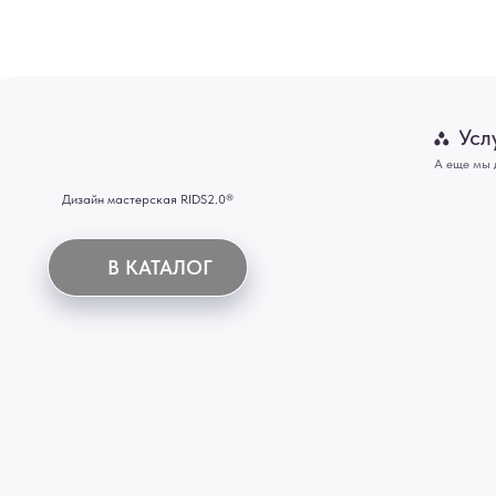
В КАТАЛОГ
Панно
Отделка
Механизмы
Мебель
ИНН 772071865424
© 2015-2026 Все права защищены. Не является офертой, окончательные цены указываются
Купить межкомнатные распашные двери, входные двери, амбарные двери, раздвижные двери
Новосибирск, Нижний Новгород, Самара, Сургут, Казань, Омск, Челябинск, Ростов-на-Дону, 
Иркутск, Тюмень, Хабаровск, Новокузнецк, Оренбург, Кемерово, Ижевск, Томск, Набережны