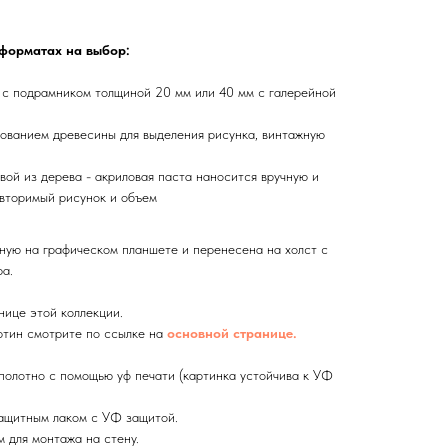
 форматах на выбор:
 с подрамником толщиной 20 мм или 40 мм с галерейной
ованием древесины для выделения рисунка, винтажную
вой из дерева - акриловая паста наносится вручную и
вторимый рисунок и объем
ную на графическом планшете и перенесена на холст с
а.
нице этой коллекции.
тин смотрите по ссылке на
основной странице.
олотно с помощью уф печати (картинка устойчива к УФ
ащитным лаком с УФ защитой.
 для монтажа на стену.