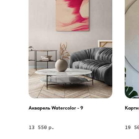
Акварель Watercolor - 9
Карти
Услуги
А еще мы делаем из
13 550
р.
19 5
Дизайн мастерская RIDS2.0®
Двери
Картины