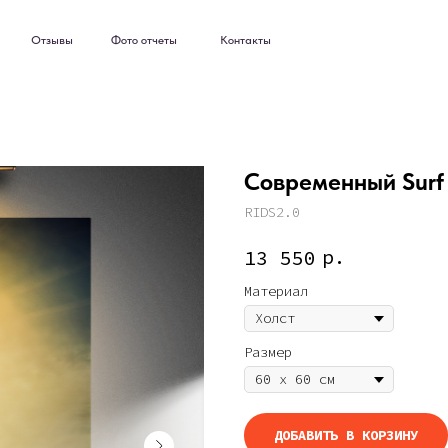
ывы
Фото отчеты
Контакты
ывы
Фото отчеты
Контакты
Современный Surf 
RIDS2.0
р.
13 550
Материал
Размер
ДОБАВИТЬ В КОРЗИНУ