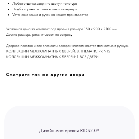
Любая отделка двери по цвету и текстуре
Подбор принта в стиль вашего интерьера
Дизайн мастерская RIDS2.0®
Установка замка и ручек на нашем производстве
Указанная цена за комплект под проем в размере 150 х 900 х 2100 мм
Сочи - Производство дверей и
Другие размеры рассчитываем по запросу
мебели (Доставка по РФ )
Дверное полотно и все элементы декора изготавливаются полностью в ручную.
Москва - производство картин
КОЛЛЕКЦИИ МЕЖКОМНАТНЫХ ДВЕРЕЙ: 8. THEMATIC PRINTS
на холсте ( Москва,
Полимерная дом 8 \ ПН-ПТ 9-
КОЛЛЕКЦИИ МЕЖКОМНАТНЫХ ДВЕРЕЙ: 1. ВСЕ ДВЕРИ
18 | СБ 10-16 \ Посещение — по
предварительной записи)
Смотрите так же другие двери
Связь с нами:
Из-за большого количества
спама предпочитаем общение
через мессенджеры. Главный
канал — Max Напишите нам, и
мы оперативно ответим.
ridsloft@gmail.com
+7 958 581 3200