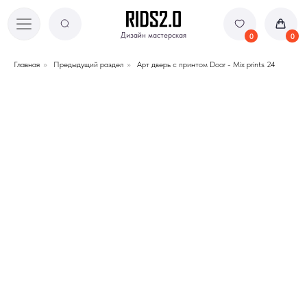
Дизайн мастерская
Дизайн мастерская
0
0
Главная
»
Предыдущий раздел
»
Арт дверь с принтом Door - Mix prints 24