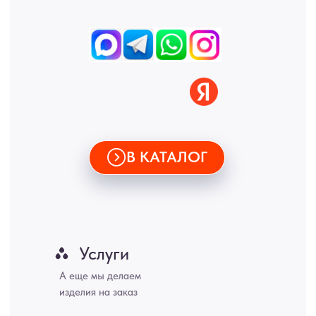
• Согласие на обработку персональных данных
• Договор публичной оферты
• Политика обработки персональных данных
• Карта сайта
ИНН 772071865424
© 2015-2026 Все права защищены. Не является офертой,
окончательные цены указываются в счете-спецификации.
Купить межкомнатные распашные двери, входные двери, амбарные
двери, раздвижные двери, подвесные двери, интерьерные картины,
стеновые панели, лофт мебель с доставкой во все города России:
Москва, Санкт-Петербург, Екатеринбург, Новосибирск, Нижний
Новгород, Самара, Сургут, Казань, Омск, Челябинск, Ростов-на-
Дону, Уфа, Волгоград, Пермь, Красноярск, Воронеж, Краснодар,
Пенза, Рязань, Саратов, Тольятти, Волгоград, Астрахань,
Владивосток, Ярославль, Ульяновск, Барнаул, Иркутск, Тюмень,
Хабаровск, Новокузнецк, Оренбург, Кемерово, Ижевск, Томск,
Набережные Челны, Липецк Казахстан, Алматы, Астана, Павлодар,
Усть - Каменногорск, Сочи.