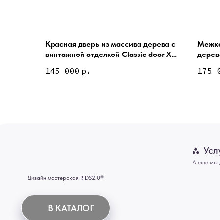
Красная дверь из массива дерева с
Межко
винтажной отделкой Classic door Х
дерев
Услуги
DOOR 9
metall
145 000
р.
175 
А еще мы делаем из
Дизайн мастерская RIDS2.0®
Двери
Картины
В КАТАЛОГ
Панно
Отделка
Механизмы
Мебель