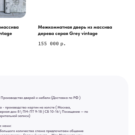
 массива
Межкомнатная дверь из массива
ntage
дерева серая Grey vintage
155 000
р.
ей и мебели (Доставка по РФ )
тин на холсте ( Москва,
 9-18 | СБ 10-16 \ Посещение — по
ва спама предпочитаем общение
ный канал — Max Напишите нам,
Яндекс отзывы
ы
ональных данных
рсональных данных