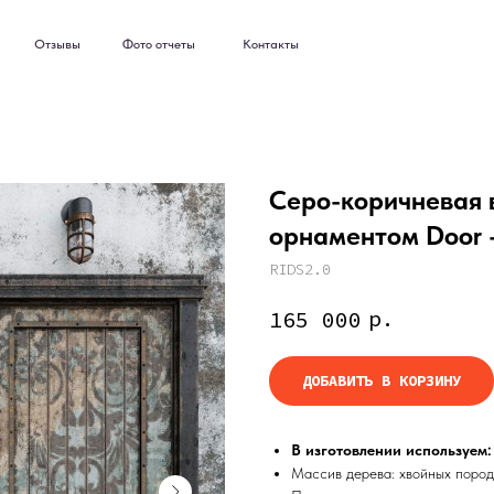
ывы
Фото отчеты
Контакты
ывы
Фото отчеты
Контакты
Серо-коричневая 
орнаментом Door -
RIDS2.0
р.
165 000
ДОБАВИТЬ В КОРЗИНУ
В изготовлении используем:
Массив дерева: хвойных пород