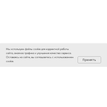
Мы используем файлы cookie для корректной работы
сайта, анализа трафика и улучшения качества сервиса.
Быстро отвечаем в Max ☛
Оставаясь на сайте, вы соглашаетесь с использованием
Принять
cookie.