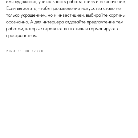
имя художника, уникальность работы, стиль и ее значение.
Сочи - Производство дверей и
мебели (Доставка по РФ )
Если вы хотите, чтобы произведение искусства стало не
только украшением, но и инвестицией, выбирайте картины
Москва - производство картин
на холсте ( Москва,
осознанно. А для интерьера отдавайте предпочтение тем
Полимерная дом 8 \ ПН-ПТ 9-
18 | СБ 10-16 \ Посещение — по
работам, которые отражают ваш стиль и гармонируют с
предварительной записи)
пространством.
Связь с нами:
2024-11-08 17:28
Из-за большого количества
спама предпочитаем общение
через мессенджеры. Главный
канал — Max Напишите нам, и
мы оперативно ответим.
ridsloft@gmail.com
+7 958 581 3200
Яндекс отзывы
В КАТАЛОГ