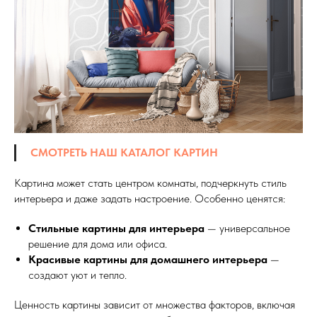
СМОТРЕТЬ НАШ КАТАЛОГ КАРТИН
Картина может стать центром комнаты, подчеркнуть стиль
интерьера и даже задать настроение. Особенно ценятся:
Стильные картины для интерьера
— универсальное
решение для дома или офиса.
Красивые картины для домашнего интерьера
—
создают уют и тепло.
Дизайн мастерская RIDS2.0®
Ценность картины зависит от множества факторов, включая