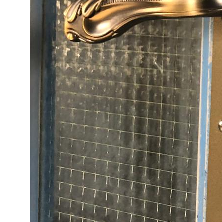
В КАТАЛОГ
Услуги
А еще мы делаем
изделия на заказ
Мебель
О нас
Картины
Оплата
Панно
Возврат
Двери
Доставка
Отделка
Блог
Механизмы
• Согласие на обработку персональных данных
• Договор публичной оферты
• Политика обработки персональных данных