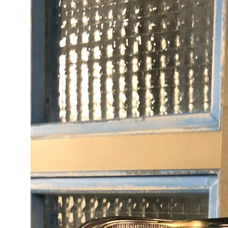
Сочи - Производство дверей и
мебели (Доставка по РФ )
Москва - производство картин
на холсте ( Москва,
Полимерная дом 8 \ ПН-ПТ 9-
18 | СБ 10-16 \ Посещение — по
предварительной записи)
Связь с нами:
Из-за большого количества
спама предпочитаем общение
через мессенджеры. Главный
канал — Max Напишите нам, и
мы оперативно ответим.
ridsloft@gmail.com
+7 958 581 3200
Яндекс отзывы