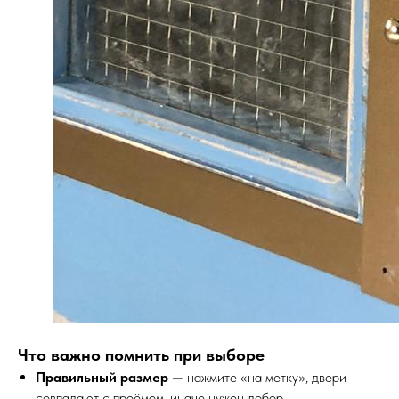
• Карта сайта
ИНН 772071865424
© 2015-2026 Все права защищены. Не является офертой,
окончательные цены указываются в счете-спецификации.
Купить межкомнатные распашные двери, входные двери, амбарные
двери, раздвижные двери, подвесные двери, интерьерные картины,
стеновые панели, лофт мебель с доставкой во все города России:
Москва, Санкт-Петербург, Екатеринбург, Новосибирск, Нижний
Новгород, Самара, Сургут, Казань, Омск, Челябинск, Ростов-на-
Дону, Уфа, Волгоград, Пермь, Красноярск, Воронеж, Краснодар,
Пенза, Рязань, Саратов, Тольятти, Волгоград, Астрахань,
Владивосток, Ярославль, Ульяновск, Барнаул, Иркутск, Тюмень,
Хабаровск, Новокузнецк, Оренбург, Кемерово, Ижевск, Томск,
Набережные Челны, Липецк Казахстан, Алматы, Астана, Павлодар,
Усть - Каменногорск, Сочи.
Что важно помнить при выборе
Правильный размер —
нажмите «на метку», двери
совпадают с проёмом, иначе нужен добор.