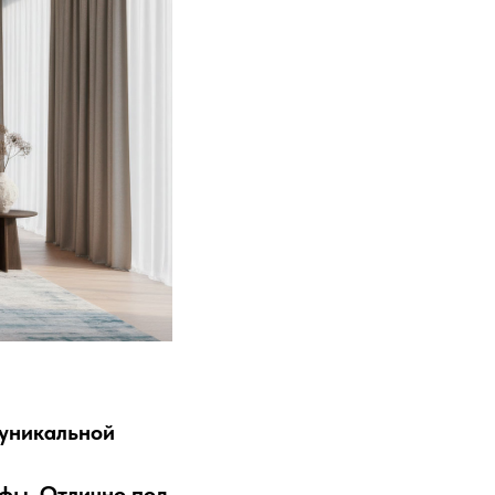
 уникальной
ефы. Отлично под