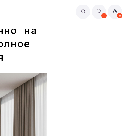
0
нно на
олное
я