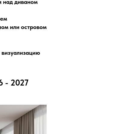
и над диваном
ьем
лом или островом
 визуализацию
 - 2027