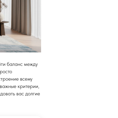
йти баланс между
просто
строение всему
 важные критерии,
адовать вас долгие