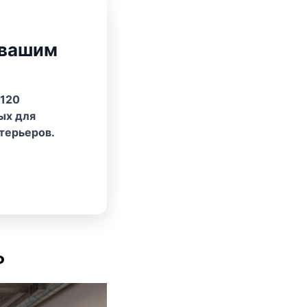
 вашим
 120
ых для
терьеров.
о