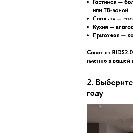
Гостиная
— бол
или ТВ-зоной
Спальня
— спо
Кухня
— влагос
Прихожая
— ко
Совет от RIDS2.0
именно в вашей к
2. Выберите
году