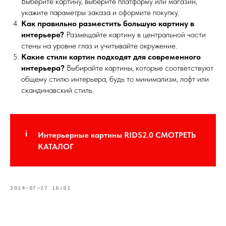
Выберите картину, выберите платформу или магазин,
укажите параметры заказа и оформите покупку.
Услуги
Как правильно разместить большую картину в
интерьере?
Размещайте картину в центральной части
А еще мы делаем
изделия на заказ
стены на уровне глаз и учитывайте окружение.
Какие стили картин подходят для современного
Мебель
О нас
интерьера?
Выбирайте картины, которые соответствуют
общему стилю интерьера, будь то минимализм, лофт или
Картины
Оплата
скандинавский стиль.
Панно
Возврат
Двери
Доставка
Отделка
Блог
Механизмы
Интерьерные картины RIDS2.0 СМОТРЕТЬ
КАТАЛОГ
• Согласие на обработку персональных данных
• Договор публичной оферты
• Политика обработки персональных данных
• Карта сайта
2024-07-27 16:01
ИНН 772071865424