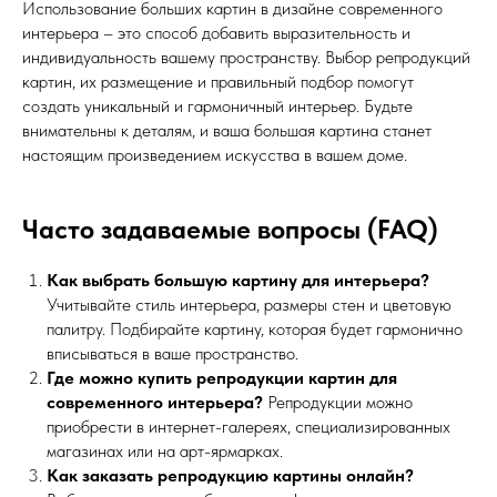
Использование больших картин в дизайне современного
Москва - производство картин
на холсте ( Москва,
интерьера – это способ добавить выразительность и
Полимерная дом 8 \ ПН-ПТ 9-
18 | СБ 10-16 \ Посещение — по
индивидуальность вашему пространству. Выбор репродукций
предварительной записи)
картин, их размещение и правильный подбор помогут
создать уникальный и гармоничный интерьер. Будьте
Связь с нами:
внимательны к деталям, и ваша большая картина станет
Из-за большого количества
спама предпочитаем общение
настоящим произведением искусства в вашем доме.
через мессенджеры. Главный
канал — Max Напишите нам, и
мы оперативно ответим.
Часто задаваемые вопросы (FAQ)
ridsloft@gmail.com
+7 958 581 3200
Как выбрать большую картину для интерьера?
Учитывайте стиль интерьера, размеры стен и цветовую
палитру. Подбирайте картину, которая будет гармонично
вписываться в ваше пространство.
Яндекс отзывы
Где можно купить репродукции картин для
современного интерьера?
Репродукции можно
приобрести в интернет-галереях, специализированных
В КАТАЛОГ
магазинах или на арт-ярмарках.
Как заказать репродукцию картины онлайн?