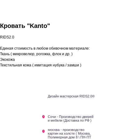
Кровать "Kanto"
RIDS2.0
Единая стоимость в любом обивочном материале:
Ткань ( микровелюр, рогожка, флок и др. )
Экокожа
Текстильная кожа ( имитация нубука / замши )
Дизайн мастерская RIDS2.0®
Сочи - Производство дверей
и мебели (Доставка по РФ )
Москва - производство
картин на холсте ( Москва,
Полимерная дом 8 \ ПН-ПТ