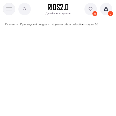
Дизайн мастерская
Дизайн мастерская
0
0
Главная
»
Предыдущий раздел
»
Картина Urban collection - серия 26