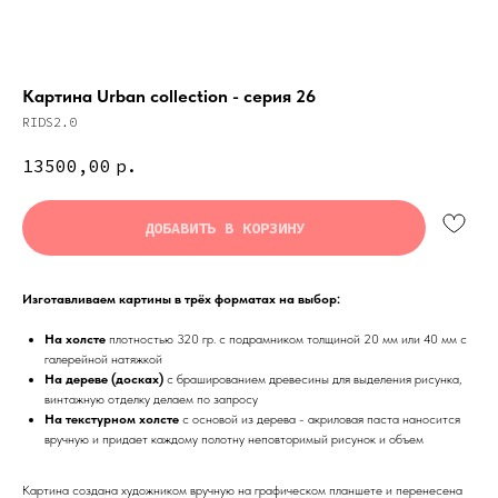
Картина Urban collection - серия 26
RIDS2.0
13500,00
р.
ДОБАВИТЬ В КОРЗИНУ
Изготавливаем картины в трёх форматах на выбор:
На холсте
плотностью 320 гр. с подрамником толщиной 20 мм или 40 мм с
галерейной натяжкой
На дереве (досках)
с брашированием древесины для выделения рисунка,
винтажную отделку делаем по запросу
На текстурном холсте
с основой из дерева - акриловая паста наносится
вручную и придает каждому полотну неповторимый рисунок и объем
Картина создана художником вручную на графическом планшете и перенесена