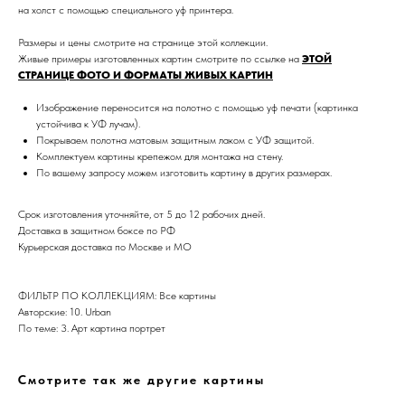
на холст с помощью специального уф принтера.
Размеры и цены смотрите на странице этой коллекции.
Живые примеры изготовленных картин смотрите по ссылке на
ЭТОЙ
СТРАНИЦЕ ФОТО И ФОРМАТЫ ЖИВЫХ КАРТИН
Изображение переносится на полотно с помощью уф печати (картинка
устойчива к УФ лучам).
Покрываем полотна матовым защитным лаком с УФ защитой.
Комплектуем картины крепежом для монтажа на стену.
Дизайн мастерская RIDS2.0®
По вашему запросу можем изготовить картину в других размерах.
Срок изготовления уточняйте, от 5 до 12 рабочих дней.
Сочи - Производство дверей и
мебели (Доставка по РФ )
Доставка в защитном боксе по РФ
Курьерская доставка по Москве и МО
Москва - производство картин
на холсте ( Москва,
Полимерная дом 8 \ ПН-ПТ 9-
18 | СБ 10-16 \ Посещение — по
ФИЛЬТР ПО КОЛЛЕКЦИЯМ: Все картины
предварительной записи)
Авторские: 10. Urban
По теме: 3. Арт картина портрет
Связь с нами:
Из-за большого количества
спама предпочитаем общение
Смотрите так же другие картины
через мессенджеры. Главный
канал — Max Напишите нам, и