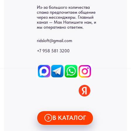
Панно
Возврат
Двери
Доставка
Отделка
Блог
Механизмы
• Согласие на обработку персональных данных
• Договор публичной оферты
• Политика обработки персональных данных
• Карта сайта
ИНН 772071865424
© 2015-2026 Все права защищены. Не является офертой,
окончательные цены указываются в счете-спецификации.
Купить межкомнатные распашные двери, входные двери, амбарные
двери, раздвижные двери, подвесные двери, интерьерные картины,
стеновые панели, лофт мебель с доставкой во все города России:
Москва, Санкт-Петербург, Екатеринбург, Новосибирск, Нижний
Новгород, Самара, Сургут, Казань, Омск, Челябинск, Ростов-на-
Дону, Уфа, Волгоград, Пермь, Красноярск, Воронеж, Краснодар,
Пенза, Рязань, Саратов, Тольятти, Волгоград, Астрахань,
Владивосток, Ярославль, Ульяновск, Барнаул, Иркутск, Тюмень,
Хабаровск, Новокузнецк, Оренбург, Кемерово, Ижевск, Томск,