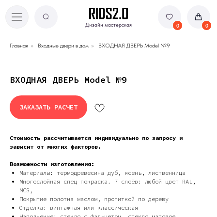
Дизайн мастерская
Дизайн мастерская
0
0
Главная
»
Входные двери в дом
»
ВХОДНАЯ ДВЕРЬ Model №9
ВХОДНАЯ ДВЕРЬ Model №9
ЗАКАЗАТЬ РАСЧЕТ
Стоимость рассчитывается индивидуально по запросу и
зависит от многих факторов.
Возможности изготовления:
Материалы: термодревесина дуб, ясень, лиственница
Многослойная спец покраска. 7 слоёв: любой цвет RAL,
NCS,
Покрытие полотна маслом, пропиткой по дереву
Отделка: винтажная или классическая
Наполнение: стекло с фальцетом, cтекло матовое,