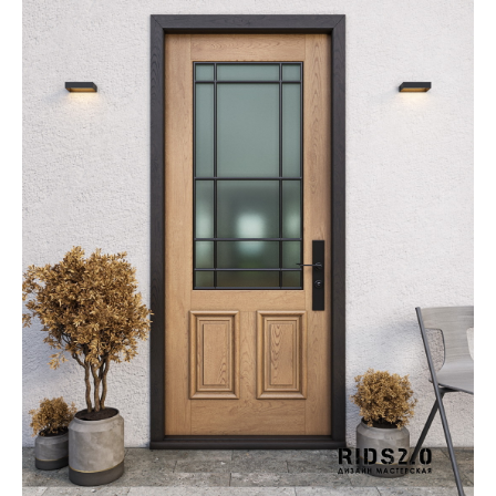
ИНН 772071865424
© 2015-2026 Все права защищены. Не является офертой,
окончательные цены указываются в счете-спецификации.
Купить межкомнатные распашные двери, входные двери, амбарные
двери, раздвижные двери, подвесные двери, интерьерные картины,
стеновые панели, лофт мебель с доставкой во все города России:
Москва, Санкт-Петербург, Екатеринбург, Новосибирск, Нижний
Новгород, Самара, Сургут, Казань, Омск, Челябинск, Ростов-на-
Дону, Уфа, Волгоград, Пермь, Красноярск, Воронеж, Краснодар,
Пенза, Рязань, Саратов, Тольятти, Волгоград, Астрахань,
Владивосток, Ярославль, Ульяновск, Барнаул, Иркутск, Тюмень,
Хабаровск, Новокузнецк, Оренбург, Кемерово, Ижевск, Томск,
Набережные Челны, Липецк Казахстан, Алматы, Астана, Павлодар,
Усть - Каменногорск, Сочи.