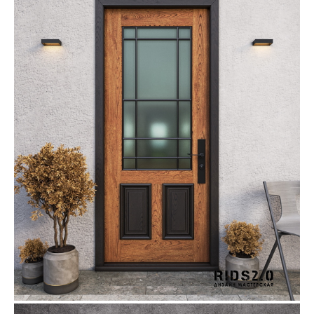
Сочи - Производство дверей и
мебели (Доставка по РФ )
Москва - производство картин
на холсте ( Москва,
Полимерная дом 8 \ ПН-ПТ 9-
18 | СБ 10-16 \ Посещение — по
предварительной записи)
Связь с нами:
Из-за большого количества
спама предпочитаем общение
через мессенджеры. Главный
канал — Max Напишите нам, и
мы оперативно ответим.
ridsloft@gmail.com
+7 958 581 3200
Яндекс отзывы
В КАТАЛОГ