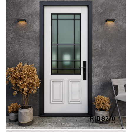
Услуги
А еще мы делаем
изделия на заказ
Мебель
О нас
Картины
Оплата
Панно
Возврат
Двери
Доставка
Отделка
Блог
Механизмы
• Согласие на обработку персональных данных
• Договор публичной оферты
• Политика обработки персональных данных
• Карта сайта