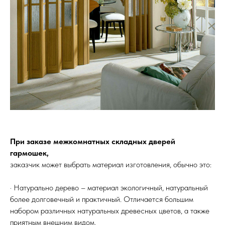
Услуги
А еще мы делаем
изделия на заказ
Мебель
О нас
Картины
Оплата
Панно
Возврат
Двери
Доставка
Отделка
Блог
Механизмы
При заказе межкомнатных складных дверей
гармошек,
• Согласие на обработку персональных данных
заказчик может выбрать материал изготовления, обычно это:
• Договор публичной оферты
• Политика обработки персональных данных
· Натурально дерево – материал экологичный, натуральный
• Карта сайта
более долговечный и практичный. Отличается большим
набором различных натуральных древесных цветов, а также
ИНН 772071865424
приятным внешним видом.