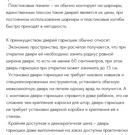
© 2015-2026 Все права защищены. Не является офертой,
· Пластиковые панели – их обычно монтирует на шарниры,
окончательные цены указываются в счете-спецификации.
единственным плюсом такие дверей является их цены, при
Купить межкомнатные распашные двери, входные двери, амбарные
постоянном использование шарниры и пластиковые изгибы
двери, раздвижные двери, подвесные двери, интерьерные картины,
быстро приходят в негодность.
стеновые панели, лофт мебель с доставкой во все города России:
Москва, Санкт-Петербург, Екатеринбург, Новосибирск, Нижний
Новгород, Самара, Сургут, Казань, Омск, Челябинск, Ростов-на-
Дону, Уфа, Волгоград, Пермь, Красноярск, Воронеж, Краснодар,
К преимуществам дверей гармошек обычно относят:
Пенза, Рязань, Саратов, Тольятти, Волгоград, Астрахань,
· Экономию пространства, при расчётах получается, что при
Владивосток, Ярославль, Ульяновск, Барнаул, Иркутск, Тюмень,
Хабаровск, Новокузнецк, Оренбург, Кемерово, Ижевск, Томск,
открытии двери ей необходимо занять радиус равной
Набережные Челны, Липецк Казахстан, Алматы, Астана, Павлодар,
ширине двери, то есть не менее 60 сантиметров, при этом
Усть - Каменногорск, Сочи.
дверь-гармошка при открытии может занимать до 15 см.
· Установка двери-гармошки не требует никаких навыков и
специализированных инструментов, установить обычную
межкомнатную дверь на петеле одному вряд ли получится. А
с монтажом двери-гармошки справится даже ребёнок, это не
сложнее чем крепление карниза для штор, дверь-гармошка
не требует установки дверной коробки и крепления её к
стенам.
· Крайняя доступная и демократичная цена – дверь
гармошки даже выполненные на заказ доступны практически