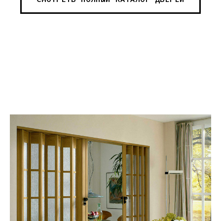
Москва - производство картин
на холсте ( Москва,
Полимерная дом 8 \ ПН-ПТ 9-
18 | СБ 10-16 \ Посещение — по
предварительной записи)
Связь с нами:
Из-за большого количества
спама предпочитаем общение
через мессенджеры. Главный
канал — Max Напишите нам, и
мы оперативно ответим.
ridsloft@gmail.com
+7 958 581 3200
Яндекс отзывы
В КАТАЛОГ